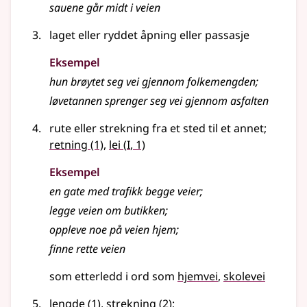
sauene går midt i
veien
laget eller ryddet åpning eller passasje
Eksempel
hun brøytet seg vei gjennom folkemengden
;
løvetannen sprenger seg vei gjennom asfalten
rute eller strekning fra et sted til et annet
;
1
retning
(1)
,
lei
(
I
, 1)
Eksempel
en gate med trafikk begge
veier
;
legge veien om butikken
;
oppleve noe på veien hjem
;
finne rette veien
som etterledd i ord som
hjemvei
skolevei
lengde
(1)
,
strekning
(2)
;