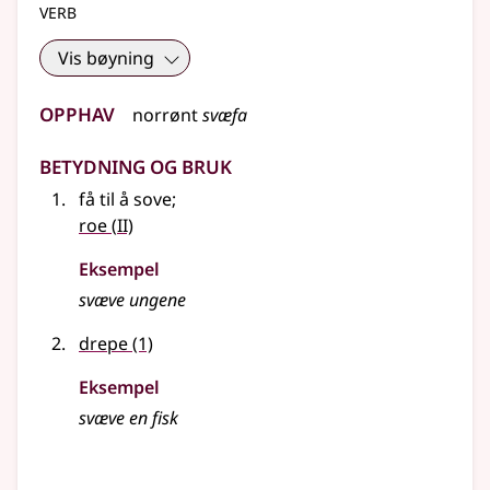
verb
Vis bøyning
Opphav
norrønt
svæfa
Betydning og bruk
få til å sove
;
2
roe
(
II)
Eksempel
svæve
ungene
drepe
(1)
Eksempel
svæve en fisk