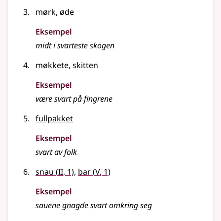
mørk, øde
Eksempel
midt i svarteste skogen
møkkete, skitten
Eksempel
være
svart
på fingrene
fullpakket
Eksempel
svart av folk
2
5
snau
(
II
, 1)
,
bar
(
V
, 1)
Eksempel
sauene gnagde
svart
omkring seg