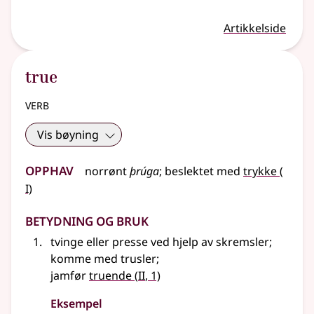
Artikkelside
true
verb
Vis bøyning
Opphav
1
norrønt
þrúga
;
beslektet
med
trykke
(
I)
Betydning og bruk
tvinge
eller
presse ved hjelp av skremsler
;
komme med trusler
;
2
jamfør
truende
(
II
, 1)
Eksempel