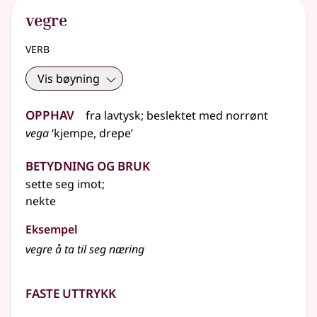
vegre
verb
Vis bøyning
Opphav
fra
lavtysk
;
beslektet
med
norrønt
vega
‘kjempe, drepe’
Betydning og bruk
sette seg imot
;
nekte
Eksempel
vegre
å ta til seg næring
Faste uttrykk