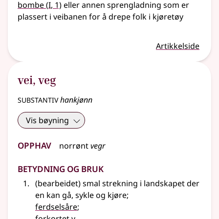
1
bombe
(
I
, 1)
eller annen sprengladning som er
plassert i veibanen for å drepe folk i kjøretøy
Artikkelside
vei
,
veg
substantiv
hankjønn
Vis bøyning
Opphav
norrønt
vegr
Betydning og bruk
(bearbeidet) smal strekning i landskapet der
en kan gå, sykle og kjøre
;
ferdselsåre
;
forkortet
v.