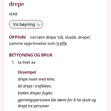
drepe
verb
Vis bøyning
Opphav
norrønt
drepa
‘slå, skade, drepe’
;
samme opprinnelse som
treffe
Betydning og bruk
ta livet av
Eksempel
drepe
noen med kniv
;
bli drept i trafikken
;
katten dreper fugler
;
gjerningspersonen ble dømt for å ha skutt og
drept tre personer