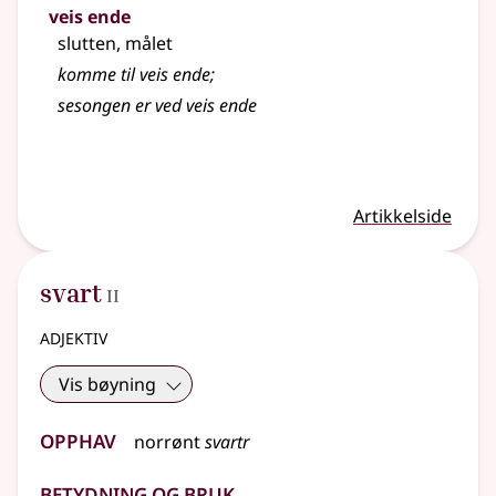
veis ende
slutten, målet
komme til veis
ende
;
sesongen er ved veis ende
Artikkelside
2
svart
II
adjektiv
Vis bøyning
Opphav
norrønt
svartr
Betydning og bruk