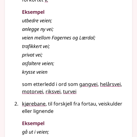
Eksempel
utbedre
veien
;
anlegge ny
vei
;
veien
mellom Fagernes og Lærdal
;
trafikkert
vei
;
privat
vei
;
asfaltere veien
;
krysse veien
som etterledd i ord som
gangvei
helårsvei
motorvei
riksvei
turvei
kjørebane
,
til forskjell fra
fortau, veiskulder
eller lignende
Eksempel
gå ut i
veien
;