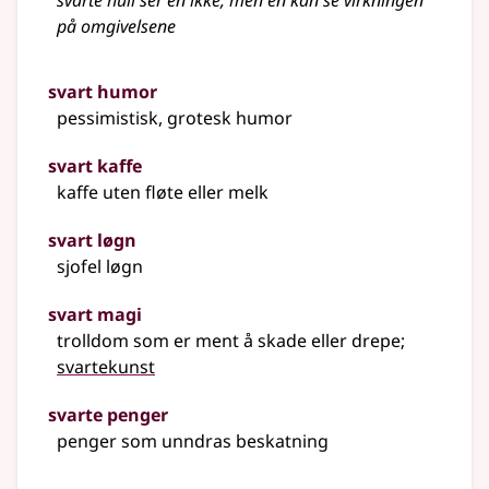
svarte hull ser en ikke, men en kan se virkningen
på omgivelsene
svart humor
pessimistisk, grotesk humor
svart kaffe
kaffe uten fløte
eller
melk
svart løgn
sjofel løgn
svart magi
trolldom som er ment å skade eller drepe
;
svartekunst
svarte penger
penger som unndras beskatning