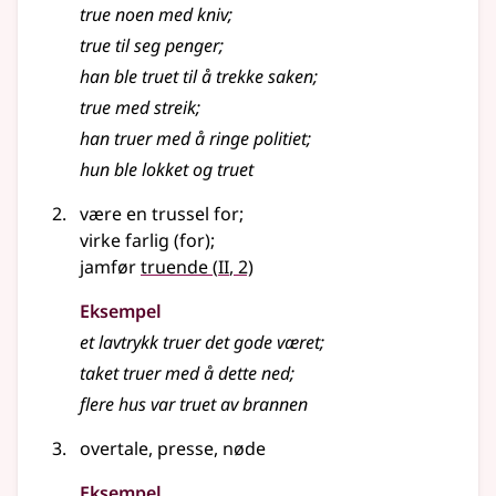
true noen med kniv
;
true
til seg penger
;
han ble truet til å trekke saken
;
true
med streik
;
han truer med å ringe politiet
;
hun ble lokket og truet
være en trussel for
;
virke farlig (for)
;
2
jamfør
truende
(
II
, 2)
Eksempel
et lavtrykk
truer
det gode været
;
taket
truer
med å dette ned
;
flere hus var
truet
av brannen
overtale, presse, nøde
Eksempel