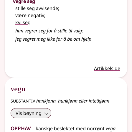
vegre seg
stille seg avvisende
;
være negativ
;
kvi seg
hun vegrer seg for å stille til valg
;
jeg vegret meg ikke for å be om hjelp
Artikkelside
vegn
substantiv
hankjønn, hunkjønn eller intetkjønn
Vis bøyning
Opphav
kanskje
beslektet
med
norrønt
vega