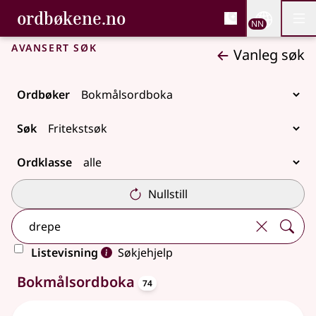
, Bokmålsordboka og N
ordbøkene.no
Nettsi
NN
Men
Gå til hovudinnhald
Tilgjenge
Bokmålsordboka og Nynorskordboka
Avansert søk
Vanleg søk
Ordbøker
Søk
Ordklasse
Nullstill
Listevisning
Søkjehjelp
oppslagsord
74 treff
Bokmålsordboka
74