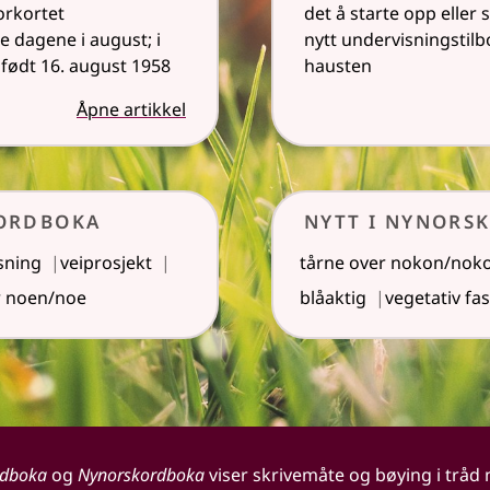
orkortet
det å starte opp eller 
e dagene i august; i
nytt undervisningstilb
født 16. august 1958
hausten
Åpne artikkel
sordboka
Nytt i Nynors
sning
veiprosjekt
tårne over nokon/nok
r noen/noe
blåaktig
vegetativ fa
rdboka
og
Nynorskordboka
viser skrivemåte og bøying i tråd