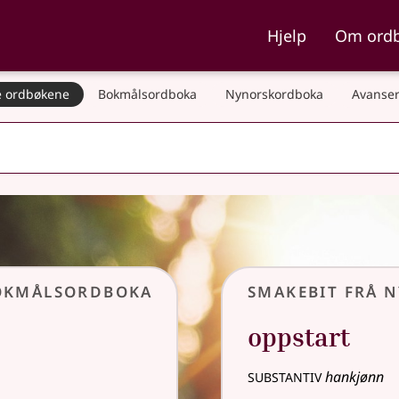
ka og Nynorskordboka
Hjelp
Om ord
 ordbøkene
Bokmålsordboka
Nynorskordboka
Avanser
Bokmålsordboka
Smakebit frå 
oppstart
substantiv
hankjønn