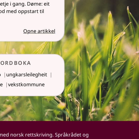
setje i gang. Døme: eit
od med oppstart til
Opne artikkel
kordboka
o
ungkarsleilegheit
se
vekstkommune
 med norsk rettskriving. Språkrådet og