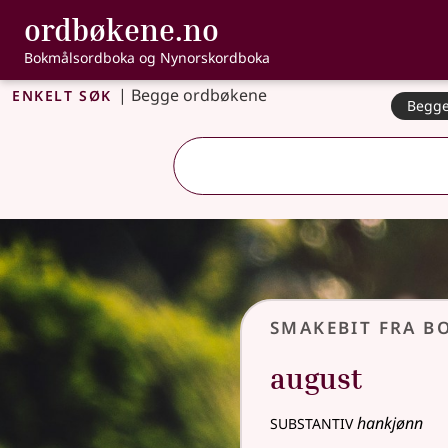
, Bokmålsordbo
ordbøkene.no
Gå til hovudinnhald
Tilgjenge
Bokmålsordboka og Nynorskordboka
Enkelt søk
|
Begge ordbøkene
Begge
Smakebit fra 
august
substantiv
hankjønn