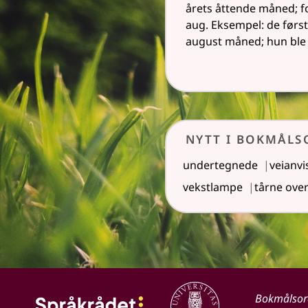
årets åttende måned; f
aug. Eksempel: de først
august måned; hun ble 
Nytt i Bokmål
undertegnede
veianvi
vekstlampe
tårne ove
Bokmålso