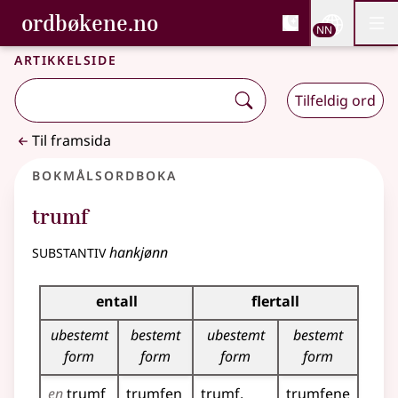
, Bokmålsordboka og N
ordbøkene.no
Nettsi
NN
Men
Gå til hovudinnhald
Tilgjenge
Bokmålsordboka og Nynorskordboka
Artikkelside
Tilfeldig ord
Til framsida
Bokmålsordboka
trumf
substantiv
hankjønn
Bøyingstabell for dette substantivet
entall
flertall
ubestemt
bestemt
ubestemt
bestemt
form
form
form
form
en
trumf
trumfen
trumf
trumfene