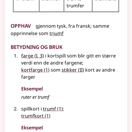
trumfer
Opphav
gjennom
tysk
,
fra
fransk
;
samme
opprinnelse som
triumf
Betydning og bruk
1
farge
(
I
, 3)
i kortspill som blir gitt en større
verdi enn de andre fargene
;
2
kortfarge
(1)
som
stikker
(
II)
kort av andre
farger
Eksempel
ruter er
trumf
spillkort i
trumf
(1)
;
trumfkort
(1)
Eksempel