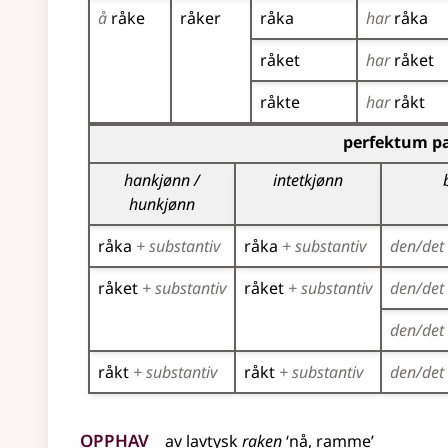
å
råke
råker
råka
har
råka
råket
har
råket
råkte
har
råkt
Bøyingstabell for dette verbet (partisippformer
perfektum pa
hankjønn /
intetkjønn
hunkjønn
råka
+ substantiv
råka
+ substantiv
den/det
råket
+ substantiv
råket
+ substantiv
den/det
den/det
råkt
+ substantiv
råkt
+ substantiv
den/det
Opphav
av
lavtysk
raken
‘nå, ramme’