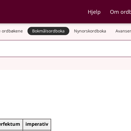
ka og Nynorskordboka
Hjelp
Om ord
 ordbøkene
Bokmålsordboka
Nynorskordboka
Avanser
erfektum
imperativ