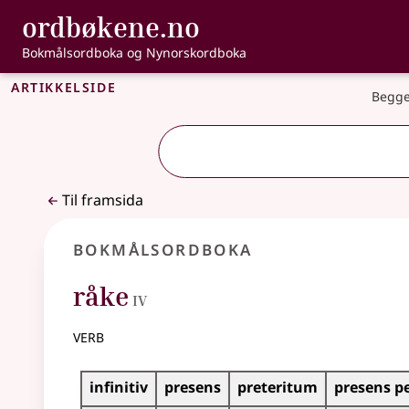
, Bokmålsordbo
ordbøkene.no
Gå til hovudinnhald
Tilgjenge
Bokmålsordboka og Nynorskordboka
Artikkelside
Begge
Til framsida
Bokmålsordboka
4
råke
IV
verb
Bøyingstabell for dette verbet
infinitiv
presens
preteritum
presens p