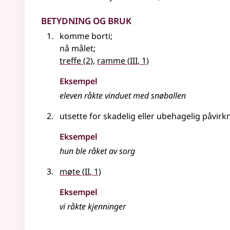
Betydning og bruk
komme borti
;
nå målet
;
3
treffe
(2)
,
ramme
(
III
, 1)
Eksempel
eleven
råkte
vinduet med snøballen
utsette for skadelig eller ubehagelig påvirk
Eksempel
hun ble råket av sorg
2
møte
(
II
, 1)
Eksempel
vi
råkte
kjenninger