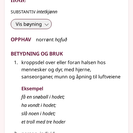
substantiv
intetkjønn
Vis bøyning
Opphav
norrønt
hǫfuð
Betydning og bruk
kroppsdel over eller foran halsen hos
mennesker og dyr, med hjerne,
sanseorganer, munn og åpning til luftveiene
Eksempel
få en snøball i
hodet
;
ha vondt i
hodet
;
slå noen i
hodet
;
et troll med tre
hoder