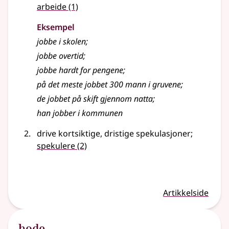
arbeide
(1)
Eksempel
jobbe
i skolen
;
jobbe
overtid
;
jobbe
hardt for pengene
;
på det meste jobbet 300 mann i gruvene
;
de jobbet på skift gjennom natta
;
han jobber i kommunen
drive kortsiktige, dristige spekulasjoner
;
spekulere
(2)
Artikkelside
hode