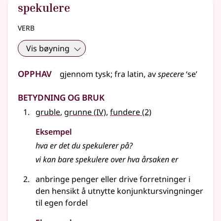
spekulere
verb
Vis bøyning
Opphav
gjennom
tysk
;
fra
latin
, av
specere
‘se’
Betydning og bruk
4
gruble
,
grunne
(
IV)
,
fundere
(2)
Eksempel
hva er det du
spekulerer
på?
vi kan bare spekulere over hva årsaken er
anbringe penger eller drive forretninger i
den hensikt å utnytte konjunktursvingninger
til egen fordel