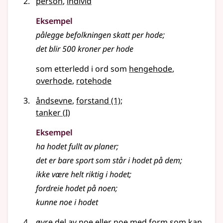
person
,
individ
Eksempel
pålegge befolkningen skatt per
hode
;
det blir 500 kroner per hode
som etterledd i ord som
hengehode
overhode
rotehode
åndsevne
,
forstand
(1)
;
1
tanker
(
I)
Eksempel
ha
hodet
fullt av planer
;
det er bare sport som står i
hodet
på dem
;
ikke være helt riktig i
hodet
;
fordreie
hodet
på noen
;
kunne noe i hodet
øvre del av noe eller noe med form som kan