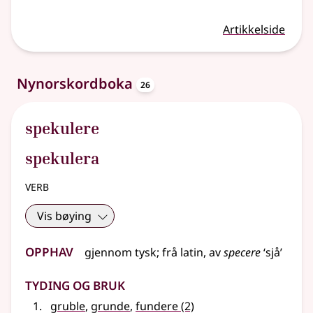
Artikkelside
oppslagsord
Nynorskordboka
26
spekulere
spekulera
verb
Vis bøying
Opphav
gjennom
tysk
;
frå
latin
, av
specere
‘sjå’
Tyding og bruk
gruble
,
grunde
,
fundere
(2)