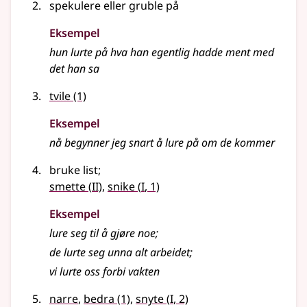
spekulere eller gruble på
Eksempel
hun lurte på hva han egentlig hadde ment med
det han sa
tvile
(1)
Eksempel
nå begynner jeg snart å
lure
på om de kommer
bruke list
;
2
1
smette
(
II)
,
snike
(
I
, 1)
Eksempel
lure
seg til å gjøre noe
;
de
lurte
seg unna alt arbeidet
;
vi
lurte
oss forbi vakten
1
narre
,
bedra
(1)
,
snyte
(
I
, 2)