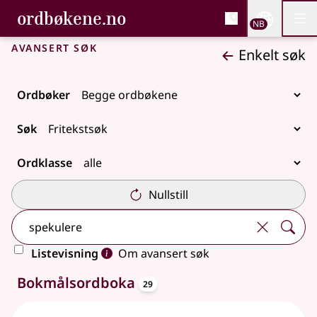
, Bokmålsordboka og N
ordbøkene.no
Nettsi
NB
Men
Gå til hovedinnhold
Tilgjengelighet
Bokmålsordboka og Nynorskordboka
Avansert søk
Enkelt søk
Ordbøker
Søk
Ordklasse
Nullstill
Listevisning
Om avansert søk
oppslagsord
55 treff
Bokmålsordboka
29