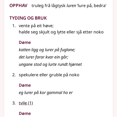
Opphav
truleg frå
lågtysk
luren
‘lure på, bedra’
Tyding og bruk
vente på eit høve
;
halde seg skjult og lytte
eller
sjå etter noko
Døme
katten ligg og lurer på fuglane
;
det lurer farar kvar ein går
;
ungane stod og lurte rundt hjørnet
spekulere eller gruble på noko
Døme
eg lurer på kor gammal ho er
tvile
(1)
Døme