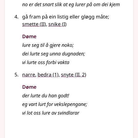
no er det snart slik at eg lurer på om dei kjem
gå fram på ein listig
eller
gløgg måte
;
2
1
smette
(
II)
,
snike
(
I)
Døme
lure seg til å gjere noko
;
dei lurte seg unna dugnaden
;
vi lurte oss forbi vakta
2
narre
,
bedra
(1)
,
snyte
(
II
, 2)
Døme
der lurte du han godt!
eg vart lurt for vekslepengane
;
vi lot oss lure av svindlarar