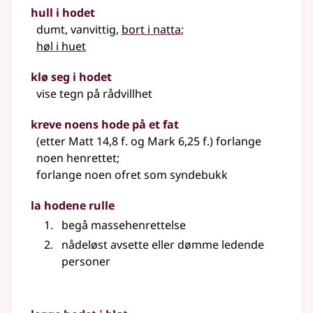
hull i hodet
dumt, vanvittig,
bort i natta
;
høl i huet
klø seg i hodet
vise tegn på rådvillhet
kreve noens hode på et fat
(etter Matt 14,8 f. og Mark 6,25 f.) forlange
noen henrettet
;
forlange noen ofret som syndebukk
la hodene rulle
begå massehenrettelse
nådeløst avsette eller dømme ledende
personer