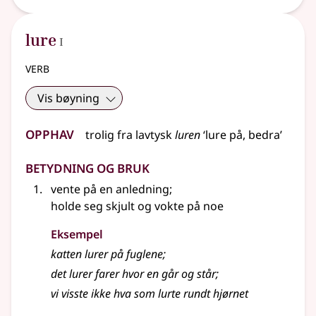
1
lure
I
verb
Vis bøyning
Opphav
trolig
fra
lavtysk
luren
‘lure på, bedra’
Betydning og bruk
vente på en anledning
;
holde seg skjult og vokte på noe
Eksempel
katten
lurer
på fuglene
;
det
lurer
farer hvor en går og står
;
vi visste ikke hva som lurte rundt hjørnet