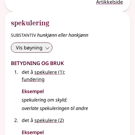
Artikkelside
spekulering
substantiv
hunkjønn eller hankjønn
Vis bøyning
Betydning og bruk
det å
spekulere
(1)
;
fundering
Eksempel
spekulering om skyld
;
overlate spekuleringen til andre
det å
spekulere
(2)
Eksempel