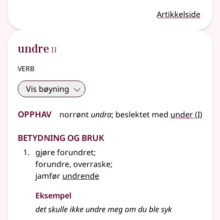
Artikkelside
2
undre
II
verb
Vis bøyning
Opphav
1
norrønt
undra
;
beslektet
med
under
(
I)
Betydning og bruk
gjøre forundret
;
forundre, overraske
;
jamfør
undrende
Eksempel
det skulle ikke
undre
meg om du ble syk