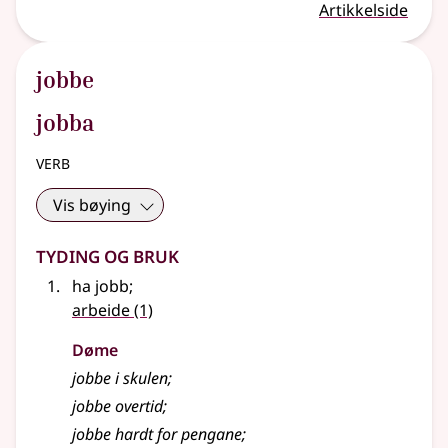
Artikkelside
jobbe
jobba
verb
Vis bøying
Tyding og bruk
ha jobb
;
arbeide
(1)
Døme
jobbe i skulen
;
jobbe overtid
;
jobbe hardt for pengane
;