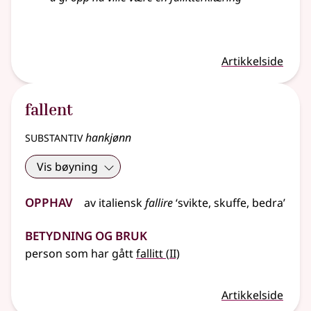
Artikkelside
fallent
substantiv
hankjønn
Vis bøyning
Opphav
av
italiensk
fallire
‘svikte, skuffe, bedra’
Betydning og bruk
2
person som har gått
fallitt
(
II)
Artikkelside