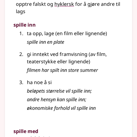
opptre falskt og
hyklersk
for å gjøre andre til
lags
spille inn
ta opp, lage (en film eller lignende)
spille inn en plate
gi inntekt ved framvisning (av film,
teaterstykke eller lignende)
filmen har spilt inn store summer
ha noe å si
beløpets størrelse vil spille inn
;
andre hensyn kan spille inn
;
økonomiske forhold vil spille inn
spille med