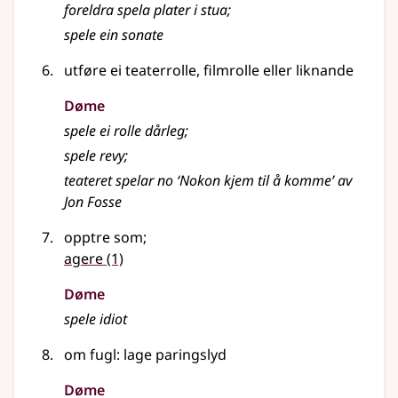
foreldra spela plater i stua
;
spele ein sonate
utføre ei teaterrolle, filmrolle eller liknande
Døme
spele ei rolle dårleg
;
spele revy
;
teateret spelar no ‘Nokon kjem til å komme’ av
Jon Fosse
opptre som
;
agere
(1)
Døme
spele idiot
om fugl: lage paringslyd
Døme