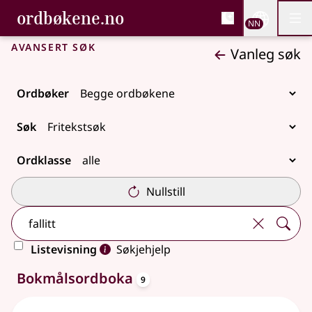
, Bokmålsordboka og N
ordbøkene.no
Nettsi
NN
Men
Gå til hovudinnhald
Tilgjenge
Bokmålsordboka og Nynorskordboka
Avansert søk
Vanleg søk
Ordbøker
Søk
Ordklasse
Nullstill
Listevisning
Søkjehjelp
oppslagsord
21 treff
Bokmålsordboka
9