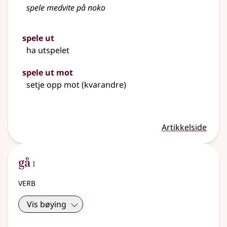
spele medvite på noko
spele ut
ha utspelet
spele ut mot
setje opp mot (kvarandre)
Artikkelside
1
gå
I
verb
Vis bøying