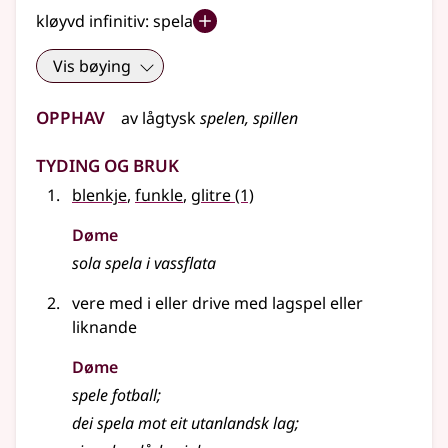
kløyvd infinitiv:
spela
Vis bøying
Opphav
av
lågtysk
spelen, spillen
Tyding og bruk
blenkje
,
funkle
,
glitre
(1)
Døme
sola spela i vassflata
vere med i eller drive med lagspel
eller
liknande
Døme
spele fotball
;
dei spela mot eit utanlandsk lag
;