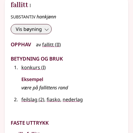
1
fallitt
I
substantiv
hankjønn
Vis bøyning
Opphav
2
av
fallitt
(
II)
Betydning og bruk
1
konkurs
(
I)
Eksempel
være på
fallittens
rand
feilslag
(2)
,
fiasko
,
nederlag
Faste uttrykk