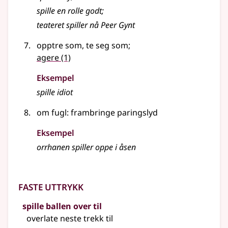
spille en rolle godt
;
teateret
spiller
nå Peer Gynt
opptre som, te seg som
;
agere
(1)
Eksempel
spille
idiot
om fugl: frambringe paringslyd
Eksempel
orrhanen
spiller
oppe i åsen
Faste uttrykk
spille ballen over til
overlate neste trekk til