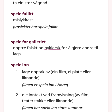
ta ein stor vågnad
spele fallitt
mislykkast
prosjektet har spela fallitt
spele for galleriet
opptre falskt og
hyklersk
for å gjere andre til
lags
spele inn
lage opptak av (ein film, ei plate eller
liknande)
filmen er spela inn i Noreg
gje inntekt ved framvisning (av film,
teaterstykke eller liknande)
filmen har spela inn store summar