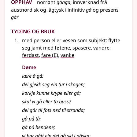
Opphav
norrønt
ganga
;
innverknad
frå
austnordisk
og
lågtysk
i
infinitiv
gå
og presens
går
Tyding og bruk
med person
eller
vesen som
subjekt
: flytte
seg jamt med føtene, spasere, vandre
;
2
ferdast
,
fare
(
II)
,
vanke
Døme
lære å gå
;
dei gjekk seg ein tur i skogen
;
korkje kunne krype eller gå
;
skal vi gå eller ta buss?
dei går til fots ned til stranda
;
gå på tå
;
gå på hendene
;
vi har gått ein del på ski i påska
;