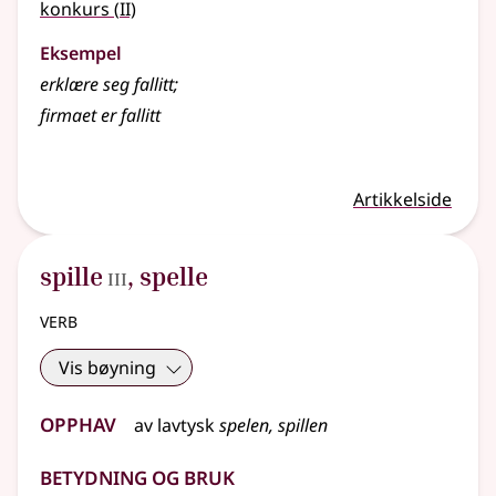
2
konkurs
(
II)
Eksempel
erklære seg
fallitt
;
firmaet er
fallitt
Artikkelside
3
spille
,
spelle
III
verb
Vis bøyning
Opphav
av
lavtysk
spelen, spillen
Betydning og bruk