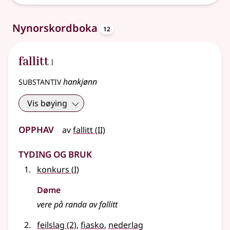
oppslagsord
Nynorskordboka
12
1
fallitt
I
substantiv
hankjønn
Vis bøying
Opphav
2
av
fallitt
(
II)
Tyding og bruk
1
konkurs
(
I)
Døme
vere på randa av fallitt
feilslag
(2)
,
fiasko
,
nederlag