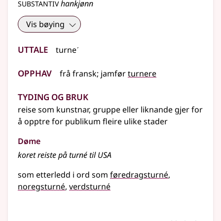
substantiv
hankjønn
Vis bøying
Uttale
turneˊ
Opphav
frå
fransk
;
jamfør
turnere
Tyding og bruk
reise som kunstnar, gruppe
eller liknande
gjer for
å opptre for publikum fleire ulike stader
Døme
koret reiste på turné til USA
som etterledd i ord som
føredragsturné
noregsturné
verdsturné