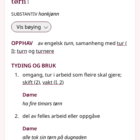
tørn
I
substantiv
hankjønn
Vis bøying
Opphav
1
av
engelsk
turn
,
samanheng
med
tur
(
I)
;
turn
og
turnere
Tyding og bruk
omgang, tur i arbeid som fleire skal gjere
;
1
skift
(2)
,
vakt
(
I
, 2)
Døme
ha fire timars tørn
del av felles arbeid
eller
oppgåve
Døme
alle tok sin tørn på dugnaden