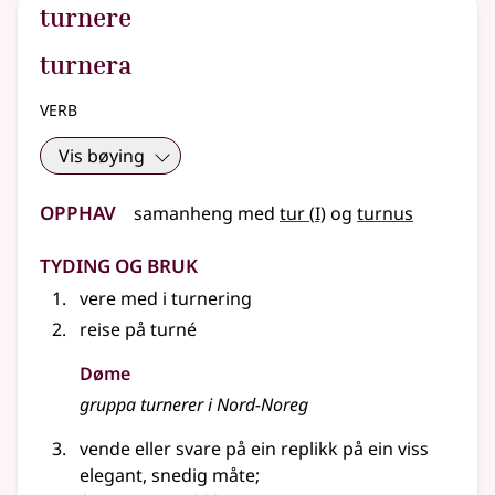
turnere
turnera
verb
Vis bøying
Opphav
1
samanheng
med
tur
(
I)
og
turnus
Tyding og bruk
vere med i turnering
reise på turné
Døme
gruppa turnerer i Nord-Noreg
vende
eller
svare på ein replikk på ein viss
elegant, snedig måte
;