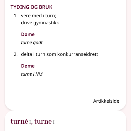
Tyding og bruk
vere med i turn
;
drive gymnastikk
Døme
turne godt
delta i turn som konkurranseidrett
Døme
turne i NM
Artikkelside
1
1
turné
,
turne
I
I