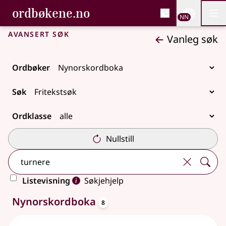
, Bokmålsordboka og N
ordbøkene.no
Nettsi
NN
Men
Gå til hovudinnhald
Tilgjenge
Bokmålsordboka og Nynorskordboka
Avansert søk
Vanleg søk
Ordbøker
Søk
Ordklasse
Nullstill
Listevisning
Søkjehjelp
oppslagsord
8 treff
Nynorskordboka
8