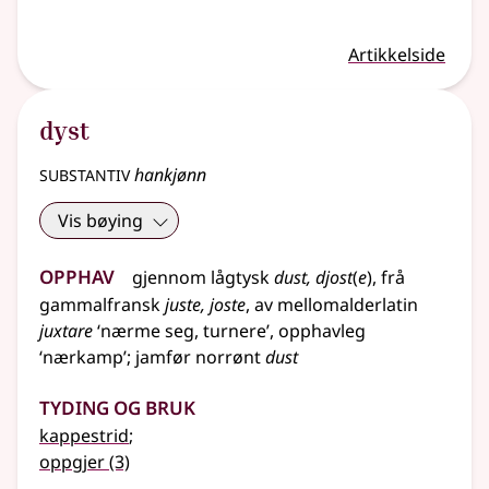
Artikkelside
dyst
substantiv
hankjønn
Vis bøying
Opphav
gjennom
lågtysk
dust, djost
(
e
)
,
frå
gammalfransk
juste, joste
,
av
mellomalderlatin
juxtare
‘nærme seg, turnere’,
opphavleg
‘nærkamp’
;
jamfør
norrønt
dust
Tyding og bruk
kappestrid
;
oppgjer
(3)