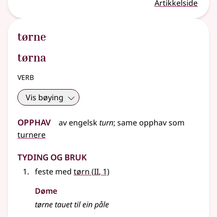
Artikkelside
tørne
tørna
verb
Vis bøying
Opphav
av
engelsk
turn
;
same opphav som
turnere
Tyding og bruk
2
feste med
tørn
(
II
, 1)
Døme
tørne tauet til ein påle