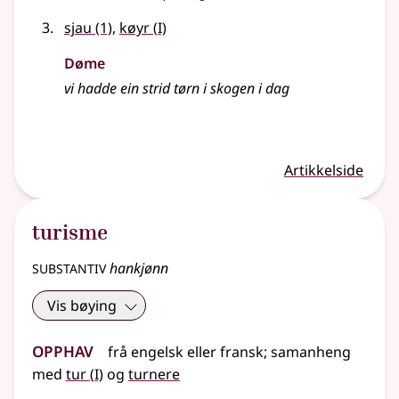
1
sjau
(1)
,
køyr
(
I)
Døme
vi hadde ein strid tørn i skogen i dag
Artikkelside
turisme
substantiv
hankjønn
Vis bøying
Opphav
frå
engelsk
eller
fransk
;
samanheng
1
med
tur
(
I)
og
turnere