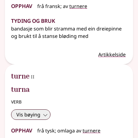
Opphav
frå
fransk
;
av
turnere
Tyding og bruk
bandasje som blir stramma med ein dreiepinne
og brukt til å stanse bløding med
Artikkelside
2
turne
II
turna
verb
Vis bøying
Opphav
frå
tysk
;
omlaga av
turnere