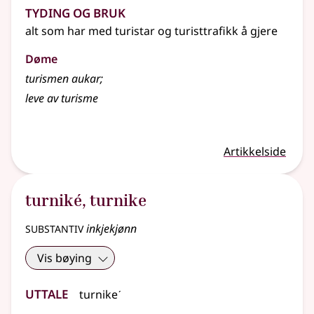
Tyding og bruk
alt som har med turistar og turisttrafikk å gjere
Døme
turismen aukar
;
leve av turisme
Artikkelside
turniké
,
turnike
substantiv
inkjekjønn
Vis bøying
Uttale
turnikeˊ