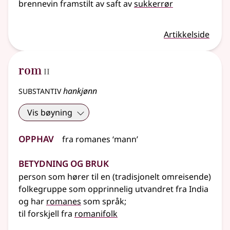
brennevin framstilt av saft av
sukkerrør
Artikkelside
2
rom
II
substantiv
hankjønn
Vis bøyning
Opphav
fra
romanes
‘mann’
Betydning og bruk
person som hører til en (tradisjonelt omreisende)
folkegruppe som opprinnelig utvandret fra India
og har
romanes
som språk
;
til forskjell fra
romanifolk