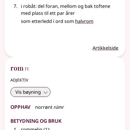
i robåt: del foran, mellom og bak toftene
med plass til ett par årer
som etterledd i ord som
halvrom
Artikkelside
4
rom
IV
adjektiv
Vis bøyning
Opphav
norrønt
rúmr
Betydning og bruk
rommelig
(1)
;