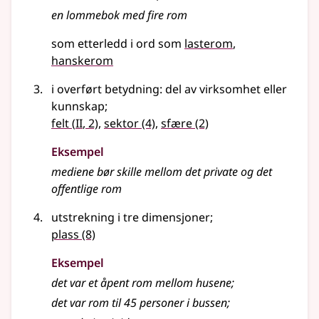
en lommebok med fire
rom
som etterledd i ord som
lasterom
hanskerom
i overført betydning
: del av virksomhet
eller
kunnskap
;
2
felt
(
II
, 2)
,
sektor
(4)
,
sfære
(2)
Eksempel
mediene bør skille mellom det private og det
offentlige
rom
utstrekning i tre dimensjoner
;
plass
(8)
Eksempel
det var et åpent
rom
mellom husene
;
det var
rom
til 45 personer i bussen
;