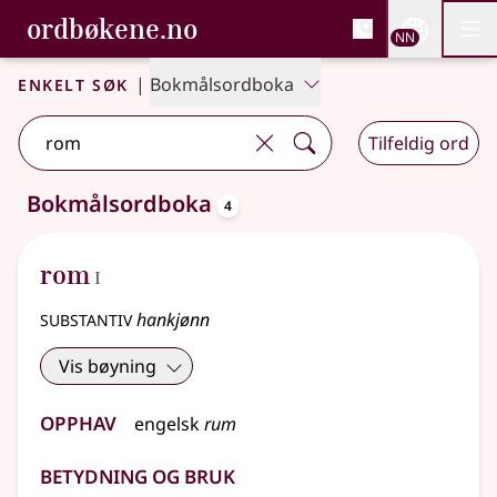
, Bokmålsordboka og N
ordbøkene.no
Nettsi
NN
Men
Gå til hovudinnhald
Tilgjenge
Bokmålsordboka og Nynorskordboka
Enkelt søk
|
Bokmålsordboka
Tilfeldig ord
oppslagsord
Bokmålsordboka
4
4 treff
.
Ytterlegare søkjeforslag tilgjengelege
1
rom
I
substantiv
hankjønn
Vis bøyning
Opphav
engelsk
rum
Betydning og bruk