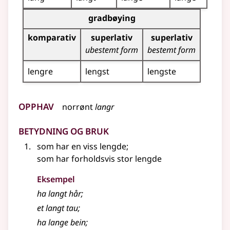
Bøyingstabell for dette adjektivet (gradbøying)
gradbøying
komparativ
superlativ
superlativ
ubestemt form
bestemt form
lengre
lengst
lengste
Opphav
norrønt
langr
Betydning og bruk
som har en viss lengde
;
som har forholdsvis stor lengde
Eksempel
ha
langt
hår
;
et
langt
tau
;
ha
lange
bein
;