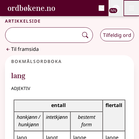
, Bokmålsordboka og N
ordbøkene.no
Nettsi
NN
Men
Gå til hovudinnhald
Tilgjenge
Bokmålsordboka og Nynorskordboka
Artikkelside
Tilfeldig ord
Til framsida
Bokmålsordboka
lang
adjektiv
Bøyingstabell for dette adjektivet
entall
flertall
hankjønn /
intetkjønn
bestemt
hunkjønn
form
lang
langt
lange
lange