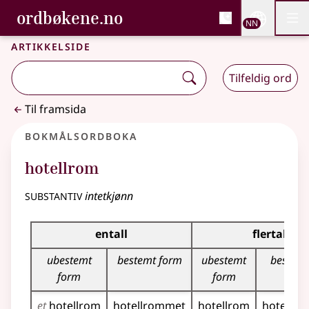
, Bokmålsordboka og N
ordbøkene.no
Nettsi
NN
Men
Gå til hovudinnhald
Tilgjenge
Bokmålsordboka og Nynorskordboka
Artikkelside
Tilfeldig ord
Til framsida
Bokmålsordboka
hotellrom
substantiv
intetkjønn
Bøyingstabell for dette substantivet
entall
flertall
ubestemt
bestemt form
ubestemt
bestemt
form
form
et
hotellrom
hotellrommet
hotellrom
hotellr