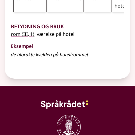
hotellr
Betydning og bruk
3
rom
(
III
, 1)
, værelse på hotell
Eksempel
de tilbrakte kvelden på hotellrommet