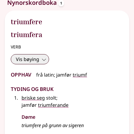
oppslagsord
Nynorskordboka
1
triumfere
triumfera
verb
Vis bøying
Opphav
frå
latin
;
jamfør
triumf
Tyding og bruk
briske seg
stolt
;
jamfør
triumferande
Døme
triumfere på grunn av sigeren