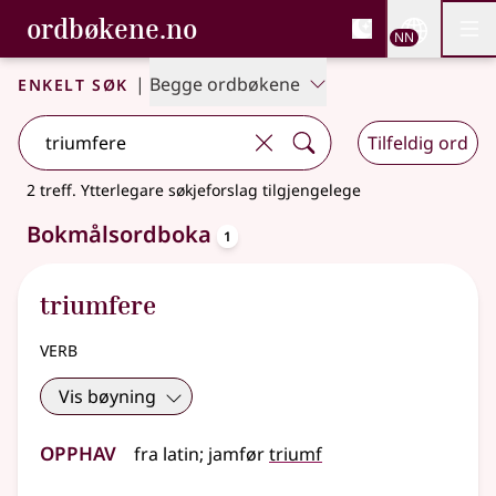
, Bokmålsordboka og N
ordbøkene.no
Nettsi
NN
Men
Gå til hovudinnhald
Tilgjenge
Bokmålsordboka og Nynorskordboka
Enkelt søk
|
Begge ordbøkene
Tilfeldig ord
2 treff
.
Ytterlegare søkjeforslag tilgjengelege
oppslagsord
Bokmålsordboka
1
triumfere
verb
Vis bøyning
Opphav
fra
latin
;
jamfør
triumf