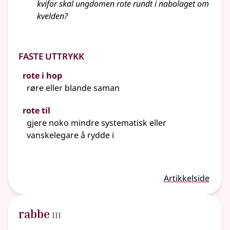
kvifor skal ungdomen rote rundt i nabolaget om
kvelden?
Faste uttrykk
rote i hop
røre
eller
blande saman
rote til
gjere noko mindre systematisk
eller
vanskelegare å rydde i
Artikkelside
3
rabbe
III