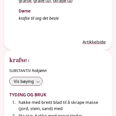
2
2
grafse
,
grave
(
II)
,
skrape
(
II)
Døme
krafse til seg det beste
Artikkelside
1
krafse
I
substantiv
hokjønn
Vis bøying
Tyding og bruk
hakke med breitt blad til å skrape masse
(jord, stein, sand) med
lita rive, hakke med grove tindar