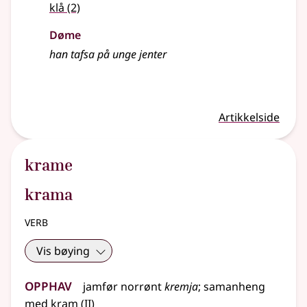
klå
(2)
Døme
han tafsa på unge jenter
Artikkelside
krame
krama
verb
Vis bøying
Opphav
jamfør
norrønt
kremja
;
samanheng
2
med
kram
(
II)