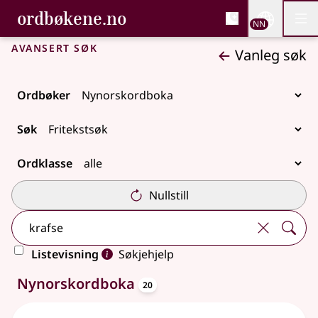
, Bokmålsordboka og N
ordbøkene.no
Nettsi
NN
Men
Gå til hovudinnhald
Tilgjenge
Bokmålsordboka og Nynorskordboka
Avansert søk
Vanleg søk
Ordbøker
Søk
Ordklasse
Nullstill
Listevisning
Søkjehjelp
oppslagsord
20 treff
Nynorskordboka
20