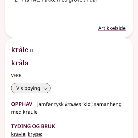
Artikkelside
2
kråle
II
kråla
verb
Vis bøying
Opphav
jamfør
tysk
kraulen
‘klø’
;
samanheng
med
kraule
Tyding og bruk
kravle
,
krype
;