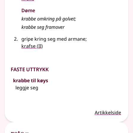
Døme
krabbe omkring på golvet
;
krabbe seg framover
gripe kring seg med armane
;
2
krafse
(
II)
Faste uttrykk
krabbe til køys
leggje seg
Artikkelside
2