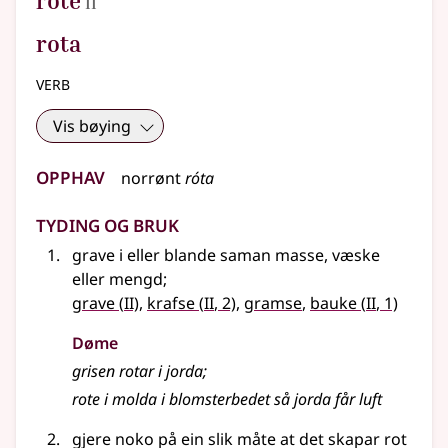
rote
II
rota
verb
Vis bøying
Opphav
norrønt
róta
Tyding og bruk
grave i
eller
blande saman masse, væske
eller
mengd
;
2
2
2
grave
(
II)
,
krafse
(
II
, 2)
,
gramse
,
bauke
(
II
, 1)
Døme
grisen rotar i jorda
;
rote i molda i blomsterbedet så jorda får luft
gjere noko på ein slik måte at det skapar rot