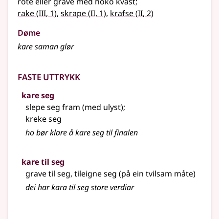
rote eller grave med noko kvast
;
3
2
2
rake
(
III
, 1)
,
skrape
(
II
, 1)
,
krafse
(
II
, 2)
Døme
kare saman glør
Faste uttrykk
kare seg
slepe seg fram (med ulyst)
;
kreke seg
ho bør klare å kare seg til finalen
kare til seg
grave til seg, tileigne seg (på ein tvilsam måte)
dei har kara til seg store verdiar