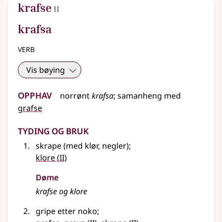
2
krafse
II
krafsa
verb
Vis bøying
Opphav
norrønt
krafsa
;
samanheng
med
grafse
Tyding og bruk
skrape (med klør, negler)
;
2
klore
(
II)
Døme
krafse og klore
gripe etter noko
;