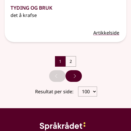
Tyding og bruk
det å krafse
Artikkelside
1
2
Forrige side
Neste side
Resultat per side: