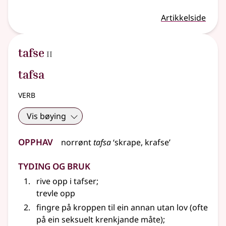
Artikkelside
2
tafse
II
tafsa
verb
Vis bøying
Opphav
norrønt
tafsa
‘skrape, krafse’
Tyding og bruk
rive opp i tafser
;
trevle opp
fingre på kroppen til ein annan utan lov (ofte
på ein seksuelt krenkjande måte)
;