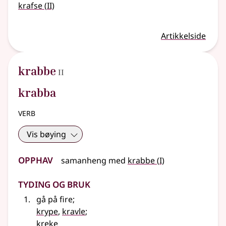
2
krafse
(
II)
Artikkelside
2
krabbe
II
krabba
verb
Vis bøying
Opphav
1
samanheng med
krabbe
(
I)
Tyding og bruk
gå på fire
;
krype
,
kravle
;
kreke