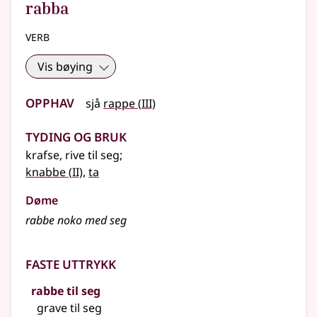
rabba
verb
Vis bøying
Opphav
3
sjå
rappe
(
III)
Tyding og bruk
krafse, rive til seg
;
2
knabbe
(
II)
,
ta
Døme
rabbe noko med seg
Faste uttrykk
rabbe til seg
grave til seg