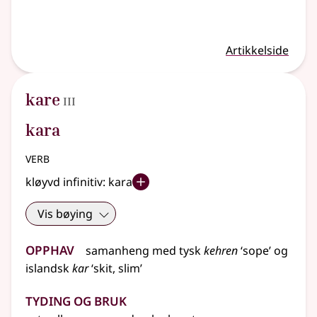
Artikkelside
3
kare
III
kara
verb
kløyvd infinitiv:
kara
Vis bøying
Opphav
samanheng
med
tysk
kehren
‘sope’ og
islandsk
kar
‘skit, slim’
Tyding og bruk