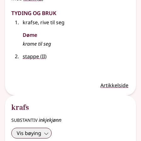
Tyding og bruk
krafse, rive til seg
Døme
krame til seg
2
stappe
(
II)
Artikkelside
krafs
substantiv
inkjekjønn
Vis bøying