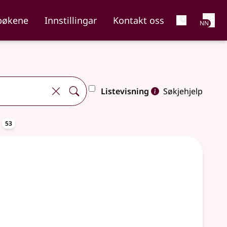
Net
bøkene
Innstillingar
Kontakt oss
NN
Listevisning
Søkjehjelp
oppslagsord
a
53