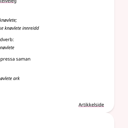
keiveleg
knøvlete
;
ke knøvlete innreidd
dverb:
knøvlete
r pressa saman
nøvlete ark
Artikkelside