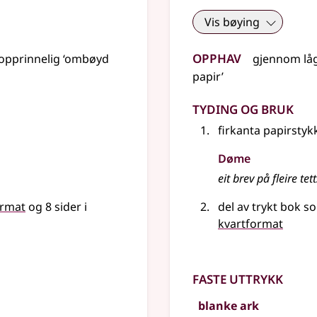
Vis bøying
Opphav
 opprinnelig ‘ombøyd
gjennom
lå
papir’
Tyding og bruk
firkanta papirstyk
Døme
eit brev på fleire tet
ormat
og 8 sider i
del av trykt bok s
kvartformat
Faste uttrykk
blanke ark