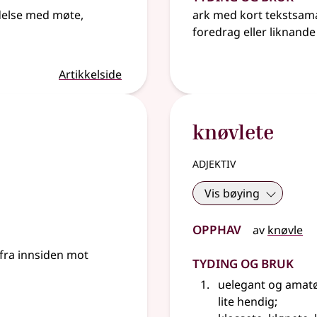
delse med møte,
ark med kort tekstsama
foredrag
eller liknande
Artikkelside
knøvlete
adjektiv
Vis bøying
Opphav
av
knøvle
 fra innsiden mot
Tyding og bruk
uelegant og amat
lite hendig
;