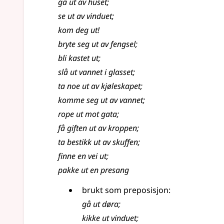
gå ut av huset
;
se ut av vinduet
;
kom deg ut!
bryte seg ut av fengsel
;
bli kastet ut
;
slå ut vannet i glasset
;
ta noe ut av kjøleskapet
;
komme seg ut av vannet
;
rope ut mot gata
;
få giften ut av kroppen
;
ta bestikk ut av skuffen
;
finne en vei ut
;
pakke ut en presang
brukt som preposisjon:
gå ut døra
;
kikke ut vinduet
;