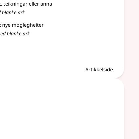
t, teikningar eller anna
 blanke ark
g: nye moglegheiter
med blanke ark
Artikkelside