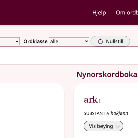
ka og Nynorskordboka
Hjelp
Om ord
Ordklasse
Nullstill
Nynorskordbok
1
ark
I
substantiv
hokjønn
Vis bøying