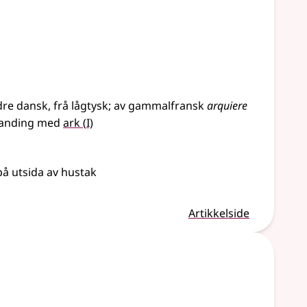
dre
dansk
,
frå
lågtysk
;
av
gammalfransk
arquiere
1
anding
med
ark
(
I)
å utsida av hustak
Artikkelside