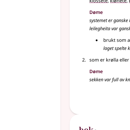
klossete
,
klønete
,
Døme
systemet er ganske 
leilegheita var gans
brukt som a
laget spelte 
som er krølla elle
Døme
sekken var full av k
1
bok