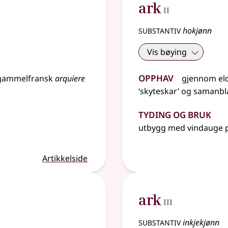
2
ark
II
substantiv
hokjønn
Vis bøying
Opphav
gammelfransk
arquiere
gjennom
el
‘skyteskar’ og
samanbl
Tyding og bruk
utbygg med vindauge p
Artikkelside
3
ark
III
substantiv
inkjekjønn