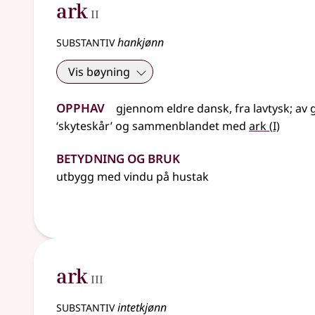
2
ark
II
substantiv
hankjønn
Vis bøyning
Opphav
gjennom
eldre
dansk
,
fra
lavtysk
;
av
1
‘skyteskår’ og sammenblandet med
ark
(
I)
Betydning og bruk
utbygg med vindu på hustak
3
ark
III
substantiv
intetkjønn