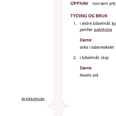
Opphav
norrønt
ǫrk
Tyding og bruk
i eldre bibelmål:
ki
jamfør
paktkiste
Døme
arka i tabernakelet
i bibelmål: skip
Døme
Noahs ark
Artikkelside