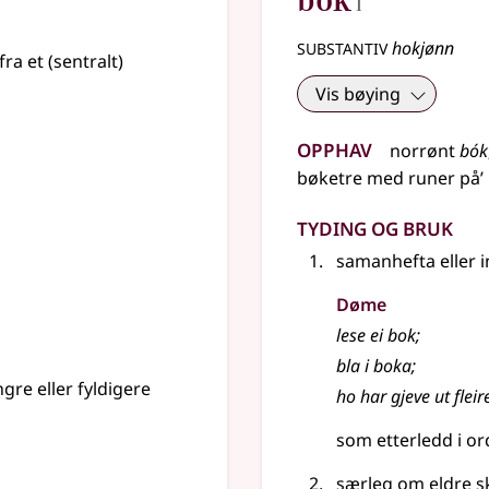
I
substantiv
hokjønn
ra et (sentralt)
Vis bøying
Opphav
norrønt
bók
bøketre med runer på’
Tyding og bruk
samanhefta eller i
Døme
lese ei bok
;
bla i boka
;
ngre eller fyldigere
ho har gjeve ut flei
som etterledd i o
særleg
om
eldre
sk