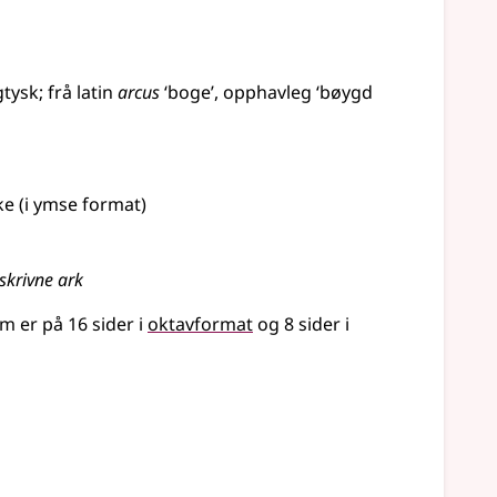
gtysk
;
frå
latin
arcus
‘boge’, opphavleg ‘bøygd
ke (i ymse format)
tskrivne ark
om er på 16 sider i
oktavformat
og 8 sider i