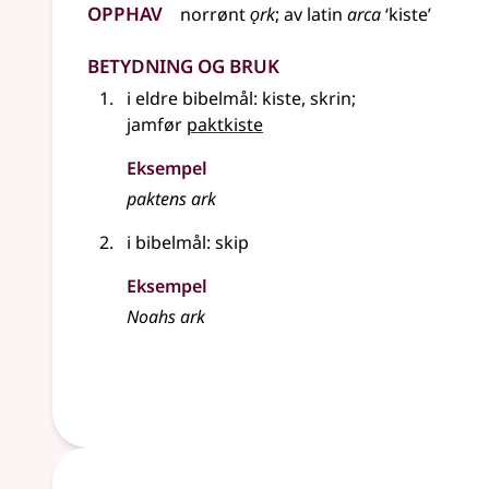
Opphav
norrønt
ǫrk
;
av
latin
arca
‘kiste’
Betydning og bruk
i eldre bibelmål: kiste, skrin
;
jamfør
paktkiste
Eksempel
paktens ark
i bibelmål: skip
Eksempel
Noahs ark