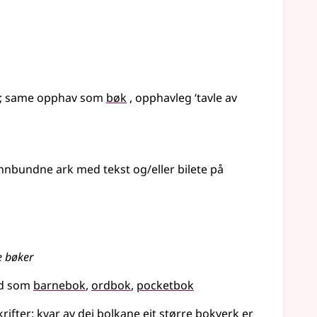
;
same opphav som
bøk
, opphavleg ‘tavle av
nnbundne ark med tekst og/eller bilete på
re bøker
rd som
barnebok
ordbok
pocketbok
rifter: kvar av dei bolkane eit større bokverk er