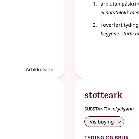
e
ark utan påskrif
ei notatblokk med
i overført tydin
begynne, starte 
Artikkelside
støtteark
substantiv
inkjekjønn
Vis bøying
Tyding og bruk