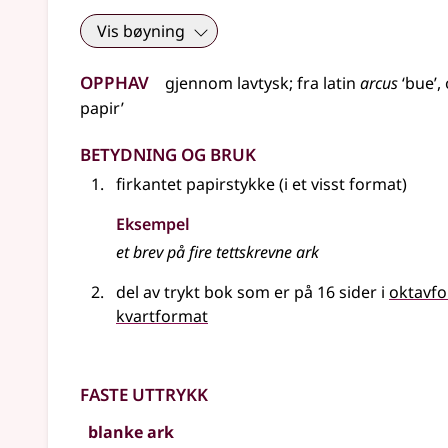
Vis bøyning
Opphav
gjennom
lavtysk
;
fra
latin
arcus
‘bue’,
papir’
Betydning og bruk
firkantet papirstykke (i et visst format)
Eksempel
et brev på fire tettskrevne
ark
del av trykt bok som er på 16 sider i
oktavf
kvartformat
Faste uttrykk
blanke ark