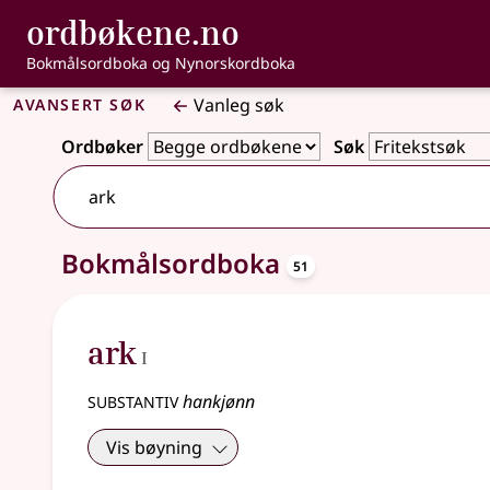
, Bokmålsordbo
ordbøkene.no
Gå til hovudinnhald
Tilgjenge
Bokmålsordboka og Nynorskordboka
Avansert søk
Vanleg søk
Ordbøker
Søk
104 treff
oppslagsord
Bokmålsordboka
51
1
ark
I
substantiv
hankjønn
Vis bøyning