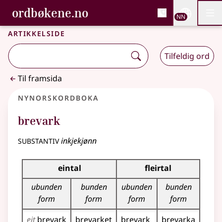
, Bokmålsordboka og N
ordbøkene.no
Nettsi
NN
Men
Gå til hovudinnhald
Tilgjenge
Bokmålsordboka og Nynorskordboka
Artikkelside
Tilfeldig ord
Til framsida
Nynorskordboka
brevark
substantiv
inkjekjønn
Bøyningstabell for dette substantivet
eintal
fleirtal
ubunden
bunden
ubunden
bunden
form
form
form
form
eit
brevark
brevarket
brevark
brevarka