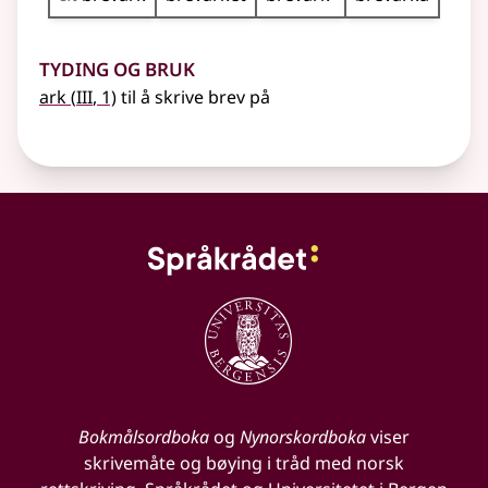
Tyding og bruk
3
ark
(
III
, 1)
til å skrive brev på
Bokmålsordboka
og
Nynorskordboka
viser
skrivemåte og bøying i tråd med norsk