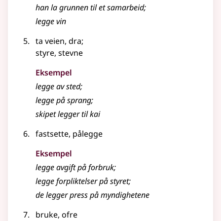
han la grunnen til et samarbeid
;
legge
vin
ta veien, dra
;
styre, stevne
Eksempel
legge
av sted
;
legge
på sprang
;
skipet
legger
til kai
fastsette, pålegge
Eksempel
legge
avgift på forbruk
;
legge
forpliktelser på styret
;
de
legger
press på myndighetene
bruke, ofre