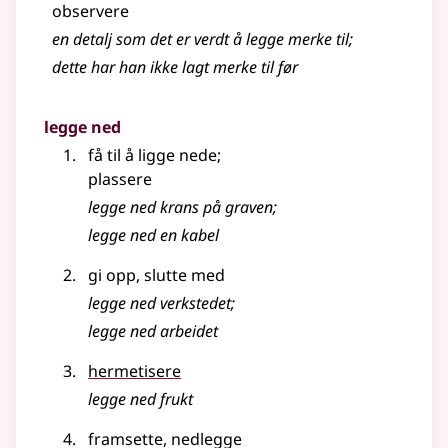
observere
en detalj som det er verdt å legge
merke
til
;
dette har han ikke lagt merke til før
legge ned
få til å ligge nede
;
plassere
legge ned krans på graven
;
legge ned en kabel
gi opp, slutte med
legge ned verkstedet
;
legge ned arbeidet
hermetisere
legge ned frukt
framsette, nedlegge