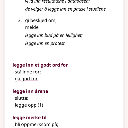
vi la inn resultatene i databasen
;
de velger å legge inn en pause i studiene
gi beskjed om
;
melde
legge inn bud på en leilighet
;
legge inn en protest
legge inn et godt ord for
stå inne for
;
gå god for
legge inn årene
slutte
;
legge opp
(1)
legge merke til
bli oppmerksom på
;