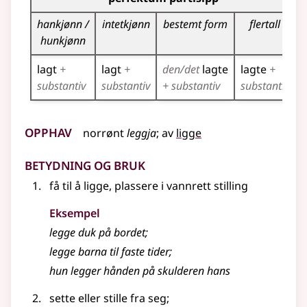
p
hankjønn /
intetkjønn
bestemt form
flertall
hunkjønn
lagt
+
lagt
+
den/det
lagte
lagte
+
substantiv
substantiv
+ substantiv
substantiv
Opphav
norrønt
leggja
;
av
ligge
Betydning og bruk
få til å ligge, plassere i vannrett stilling
Eksempel
legge
duk på bordet
;
legge
barna til faste tider
;
hun legger hånden på skulderen hans
sette eller stille fra seg
;