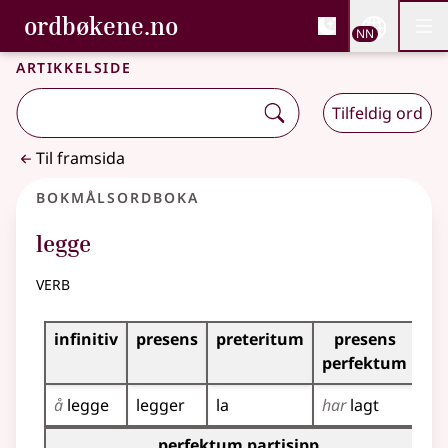
, Bokmålsordboka og N
ordbøkene.no
Nettsi
NN
Men
Gå til hovudinnhald
Tilgjenge
Bokmålsordboka og Nynorskordboka
Artikkelside
Tilfeldig ord
Til framsida
Bokmålsordboka
legge
verb
Bøyingstabell for dette verbet
infinitiv
presens
preteritum
presens
im
perfektum
å
legge
legger
la
har
lagt
le
Bøyingstabell for dette verbet (partisippformer)
perfektum partisipp