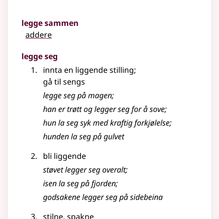
legge sammen
addere
legge seg
innta en liggende stilling
;
gå til sengs
legge seg på magen
;
han er trøtt og legger seg for å sove
;
hun la seg syk med kraftig forkjølelse
;
hunden la seg på gulvet
bli liggende
støvet legger seg overalt
;
isen la seg på fjorden
;
godsakene legger seg på sidebeina
stilne, spakne