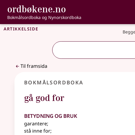
, Bokmålsordbo
ordbøkene.no
Gå til hovudinnhald
Tilgjenge
Bokmålsordboka og Nynorskordboka
Artikkelside
Begge
Til framsida
Bokmålsordboka
gå god for
Betydning og bruk
garantere
;
stå inne for
;