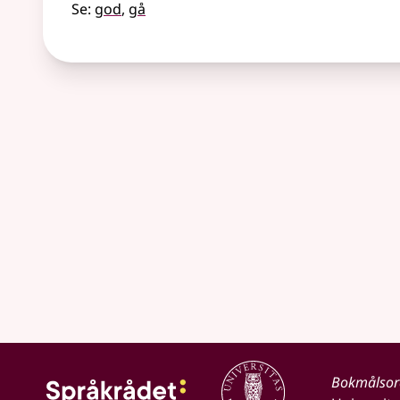
Se:
god
,
gå
Bokmålso