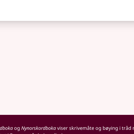
rdboka
og
Nynorskordboka
viser skrivemåte og bøying i tråd