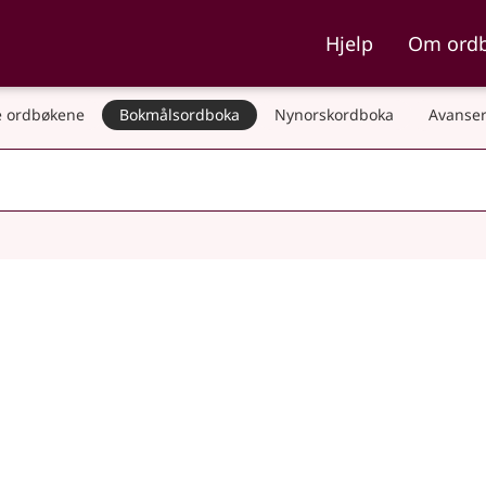
ka og Nynorskordboka
Hjelp
Om ord
 ordbøkene
Bokmålsordboka
Nynorskordboka
Avanser