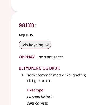
1
sann
I
adjektiv
Vis bøyning
Opphav
norrønt
sannr
Betydning og bruk
som stemmer med virkeligheten
;
riktig, korrekt
Eksempel
en
sann
historie
;
sant og visst
;