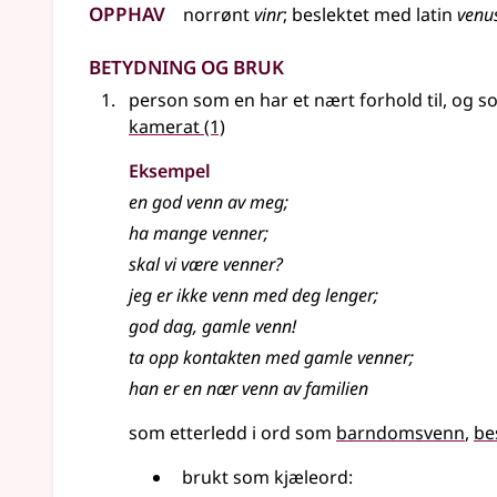
Opphav
norrønt
vinr
;
beslektet
med
latin
venu
Betydning og bruk
person som en har et nært forhold til, og
kamerat
(1)
Eksempel
en god
venn
av meg
;
ha mange
venner
;
skal vi være venner?
jeg er ikke venn med deg lenger
;
god dag, gamle venn!
ta opp kontakten med gamle venner
;
han er en nær venn av familien
som etterledd i ord som
barndomsvenn
be
brukt som kjæleord: