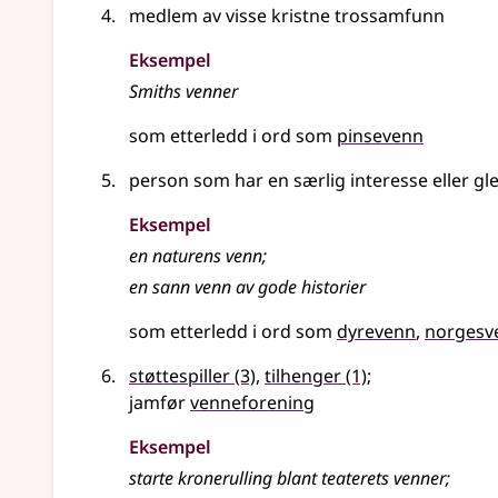
medlem av visse kristne trossamfunn
Eksempel
Smiths venner
som etterledd i ord som
pinsevenn
person som har en særlig interesse eller gl
Eksempel
en naturens venn
;
en sann
venn
av gode historier
som etterledd i ord som
dyrevenn
norgesv
støttespiller
(3)
,
tilhenger
(1)
;
jamfør
venneforening
Eksempel
starte kronerulling blant teaterets venner
;