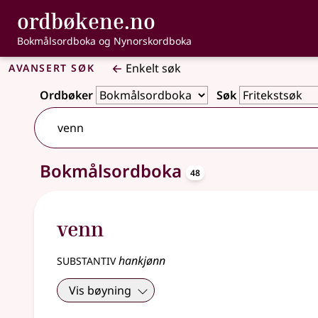
, Bokmålsordbo
ordbøkene.no
Gå til hovedinnhold
Tilgjengelighet
Bokmålsordboka og Nynorskordboka
Avansert søk
Enkelt søk
Ordbøker
Søk
oppslagsord
Bokmålsordboka
48 treff
48
venn
substantiv
hankjønn
Vis bøyning