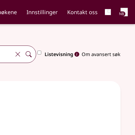
Net
bøkene
Innstillinger
Kontakt oss
NB
Listevisning
Om avansert søk