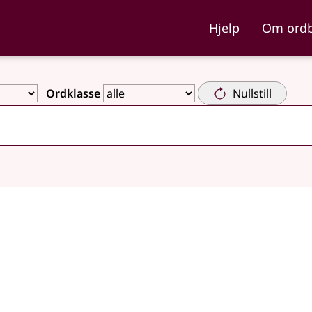
ka og Nynorskordboka
Hjelp
Om ord
Ordklasse
Nullstill