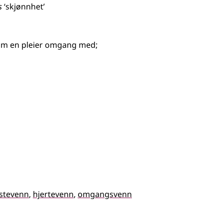
s
‘skjønnhet’
 som en pleier omgang med
;
stevenn
hjertevenn
omgangsvenn