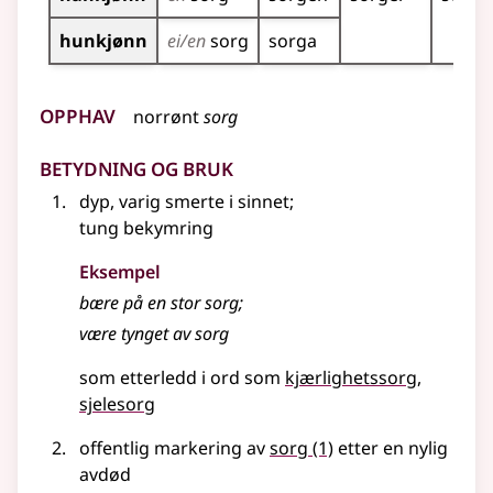
hunkjønn
ei/en
sorg
sorga
Opphav
norrønt
sorg
Betydning og bruk
dyp, varig smerte i sinnet
;
tung bekymring
Eksempel
bære på en stor
sorg
;
være tynget av
sorg
som etterledd i ord som
kjærlighetssorg
sjelesorg
offentlig markering av
sorg
(1)
etter en nylig
avdød