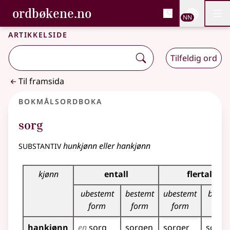
, Bokmålsordboka og N
ordbøkene.no
Nettsi
NN
Men
Gå til hovudinnhald
Tilgjenge
Bokmålsordboka og Nynorskordboka
Artikkelside
Tilfeldig ord
Til framsida
Bokmålsordboka
sorg
substantiv
hunkjønn eller hankjønn
Bøyingstabell for dette substantivet
kjønn
entall
flertall
ubestemt
bestemt
ubestemt
beste
form
form
form
for
hankjønn
en
sorg
sorgen
sorger
sorge