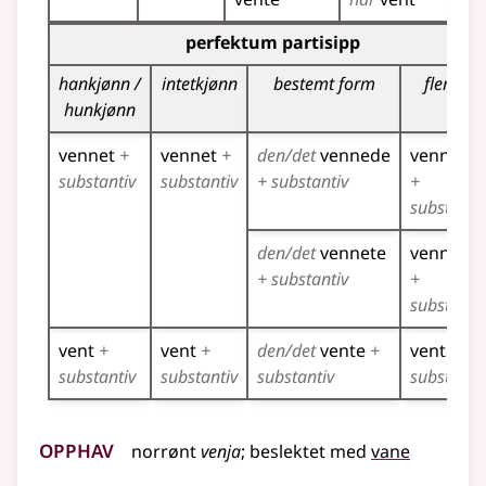
Bøyingstabell for dette verbet (partisippformer)
perfektum partisipp
hankjønn /
intetkjønn
bestemt form
flertall
hunkjønn
vennet
+
vennet
+
den/det
vennede
vennede
substantiv
substantiv
+ substantiv
+
substanti
den/det
vennete
vennete
+ substantiv
+
substanti
vent
+
vent
+
den/det
vente
+
vente
+
substantiv
substantiv
substantiv
substanti
Opphav
norrønt
venja
;
beslektet
med
vane