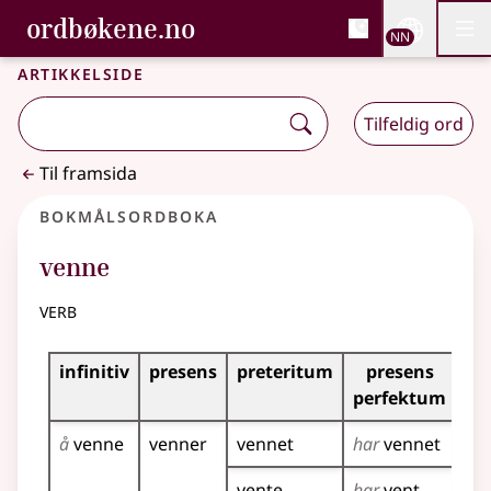
, Bokmålsordboka og N
ordbøkene.no
Nettsi
NN
Men
Gå til hovudinnhald
Tilgjenge
Bokmålsordboka og Nynorskordboka
Artikkelside
Tilfeldig ord
Til framsida
Bokmålsordboka
venne
verb
Bøyingstabell for dette verbet
infinitiv
presens
preteritum
presens
im
perfektum
å
venne
venner
vennet
har
vennet
ve
vente
har
vent