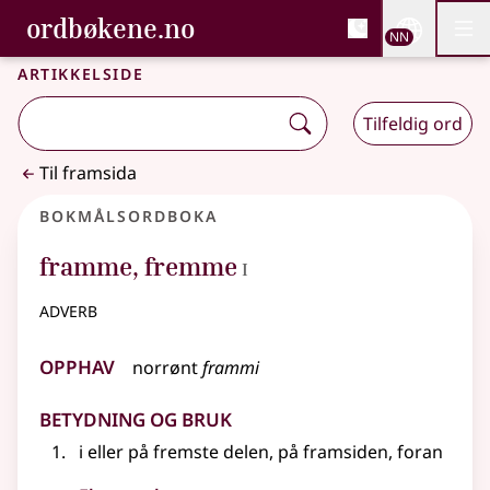
, Bokmålsordboka og N
ordbøkene.no
Nettsi
NN
Men
Gå til hovudinnhald
Tilgjenge
Bokmålsordboka og Nynorskordboka
Artikkelside
Tilfeldig ord
Til framsida
Bokmålsordboka
1
framme
,
fremme
I
adverb
Opphav
norrønt
frammi
Betydning og bruk
i eller på fremste delen, på framsiden, foran