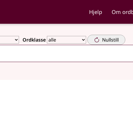
ka og Nynorskordboka
Hjelp
Om ord
Ordklasse
Nullstill