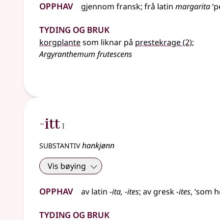
Opphav
gjennom
fransk
;
frå
latin
margarita
‘p
Tyding og bruk
korgplante
som liknar på
prestekrage
(2)
;
Argyranthemum frutescens
1
-itt
I
substantiv
hankjønn
Vis bøying
Opphav
av
latin
-ita, -ites
;
av
gresk
-ites
, ‘som h
Tyding og bruk