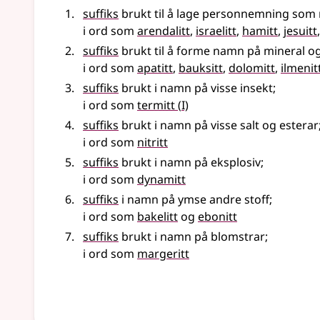
suffiks
brukt til å lage personnemning som nem
i ord som
arendalitt
,
israelitt
,
hamitt
,
jesuitt
suffiks
brukt til å forme namn på mineral og
i ord som
apatitt
,
bauksitt
,
dolomitt
,
ilmenit
suffiks
brukt i namn på visse insekt
;
1
i ord som
termitt
(
I)
suffiks
brukt i namn på visse salt og esterar
i ord som
nitritt
suffiks
brukt i namn på eksplosiv
;
i ord som
dynamitt
suffiks
i namn på ymse andre stoff
;
i ord som
bakelitt
og
ebonitt
suffiks
brukt i namn på blomstrar
;
i ord som
margeritt