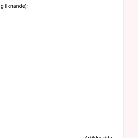
og liknande
)
;
Artikkelside