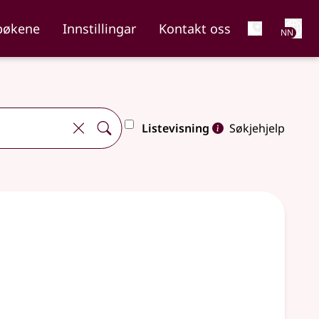
Net
bøkene
Innstillingar
Kontakt oss
NN
Listevisning
Søkjehjelp