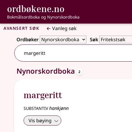
, Bokmålsordbo
ordbøkene.no
Gå til hovudinnhald
Tilgjenge
Bokmålsordboka og Nynorskordboka
Avansert søk
Vanleg søk
Ordbøker
Søk
oppslagsord
Nynorskordboka
2 treff
2
margeritt
substantiv
hankjønn
Vis bøying