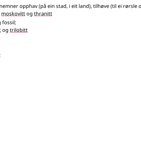
ner opphav (på ein stad, i eit land), tilhøve (til ei rørsle
,
moskovitt
og
thranitt
 fossil
;
t
og
trilobitt
;