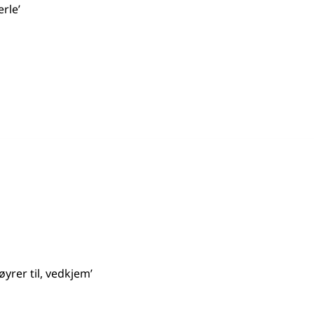
erle’
øyrer til, vedkjem’