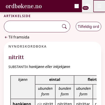
, Bokmålsordboka og N
ordbøkene.no
Nettsi
NN
Men
Gå til hovudinnhald
Tilgjenge
Bokmålsordboka og Nynorskordboka
Artikkelside
Tilfeldig ord
Til framsida
Nynorskordboka
nitritt
substantiv
hankjønn eller inkjekjønn
Bøyningstabell for dette substantivet
kjønn
eintal
fleirtal
ubunden
bunden
ubunden
bun
form
form
form
fo
hankjønn
ein
nitritt
nitritten
nitrittar
nitrit