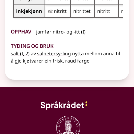
inkjekjønn
eit
nitritt
nitrittet
nitritt
nitrit
Opphav
1
jamfør
nitro-
og
-itt
(
I)
Tyding og bruk
1
salt
(
I
, 2)
av
salpetersyrling
nytta mellom anna til
å gje kjøtvarer ein frisk, raud farge