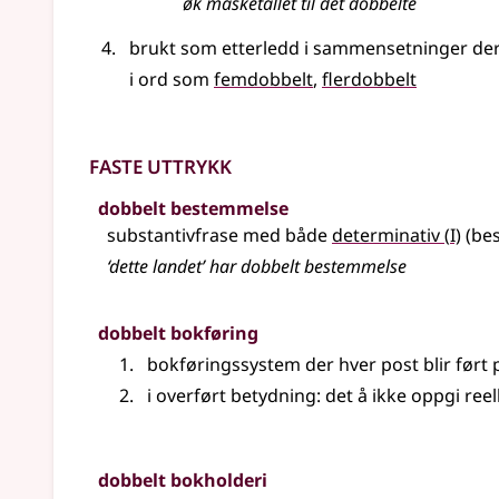
øk masketallet til det dobbelte
brukt som etterledd i sammensetninger der
i ord som
femdobbelt
flerdobbelt
Faste uttrykk
dobbelt bestemmelse
1
substantivfrase med både
determinativ
(
I)
(bes
‘dette landet’ har dobbelt bestemmelse
dobbelt bokføring
bokføringssystem der hver post blir ført p
i overført betydning: det å ikke oppgi r
dobbelt bokholderi