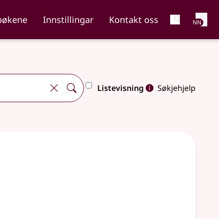
Net
bøkene
Innstillingar
Kontakt oss
NN
Listevisning
Søkjehjelp