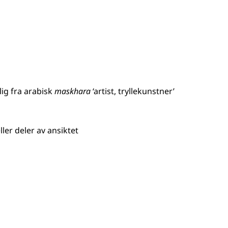
lig
fra
arabisk
maskhara
‘artist, tryllekunstner’
ler deler av ansiktet