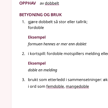
Opphav
av
dobbelt
Betydning og bruk
gjøre dobbelt så stor eller tallrik
;
fordoble
Eksempel
formuen hennes er mer enn
doblet
i kortspill: fordoble motspillers melding elle
Eksempel
doble en melding
brukt som etterledd i
sammensetninger
: ø
i ord som
femdoble
mangedoble