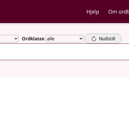
ka og Nynorskordboka
Hjelp
Om ord
Ordklasse
Nullstill