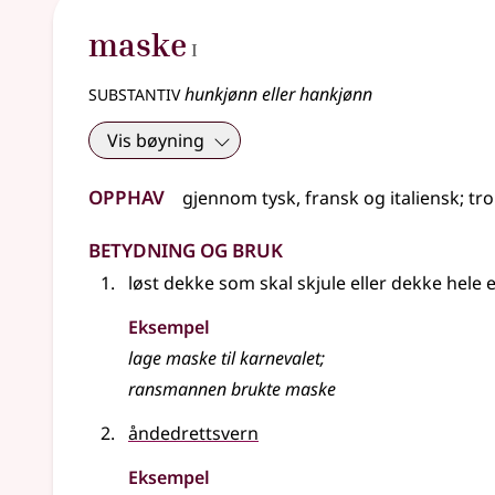
1
maske
I
substantiv
hunkjønn eller hankjønn
Vis bøyning
Opphav
gjennom
tysk
,
fransk
og
italiensk
;
tro
Betydning og bruk
løst dekke som skal skjule
eller
dekke hele el
Eksempel
lage maske til karnevalet
;
ransmannen brukte
maske
åndedrettsvern
Eksempel