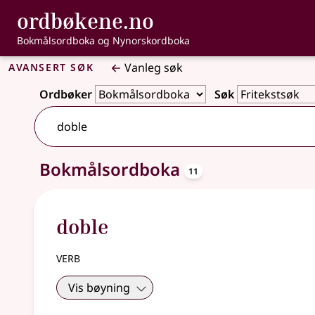
, Bokmålsordbo
ordbøkene.no
Gå til hovudinnhald
Tilgjenge
Bokmålsordboka og Nynorskordboka
Avansert søk
Vanleg søk
Ordbøker
Søk
oppslagsord
Bokmålsordboka
11 treff
11
doble
verb
Vis bøyning