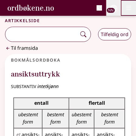
, Bokmålsordboka og N
ordbøkene.no
Nettsi
NN
Men
Gå til hovudinnhald
Tilgjenge
Bokmålsordboka og Nynorskordboka
Artikkelside
Tilfeldig ord
Til framsida
Bokmålsordboka
ansiktsuttrykk
substantiv
intetkjønn
Bøyingstabell for dette substantivet
entall
flertall
ubestemt
bestemt
ubestemt
bestemt
form
form
form
form
et
ansikts­
ansikts­
ansikts­
ansikts­