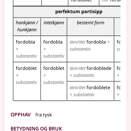
Bøyingstabell for dette verbet (partisippformer)
perfektum partisipp
hankjønn /
intetkjønn
bestemt form
flert
hunkjønn
fordobla
fordobla
den/det
fordobla
+
fordo
+
+
substantiv
substa
substantiv
substantiv
fordoblet
fordoblet
den/det
fordoblede
fordo
+
+
+ substantiv
+ subst
substantiv
substantiv
den/det
fordoblete
fordob
+ substantiv
+ subst
Opphav
fra
tysk
Betydning og bruk