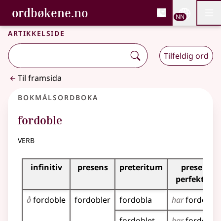
, Bokmålsordboka og N
ordbøkene.no
Nettsi
NN
Men
Gå til hovudinnhald
Tilgjenge
Bokmålsordboka og Nynorskordboka
Artikkelside
Tilfeldig ord
Til framsida
Bokmålsordboka
fordoble
verb
Bøyingstabell for dette verbet
infinitiv
presens
preteritum
presens
perfektum
å
fordoble
fordobler
fordobla
har
fordobla
fordoblet
har
fordoblet