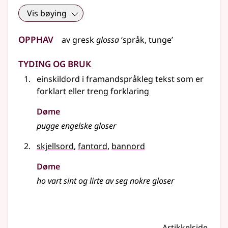
Vis bøying
Opphav
av
gresk
glossa
‘språk, tunge’
Tyding og bruk
einskildord i framandspråkleg tekst som er
forklart
eller
treng forklaring
Døme
pugge engelske gloser
skjellsord
,
fantord
,
bannord
Døme
ho vart sint og lirte av seg nokre gloser
Artikkelside