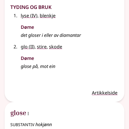
Tyding og bruk
4
lyse
(
IV)
,
blenkje
Døme
det gloser i eller av diamantar
2
glo
(
II)
,
stire
,
skode
Døme
glose på, mot ein
Artikkelside
1
glose
I
substantiv
hokjønn