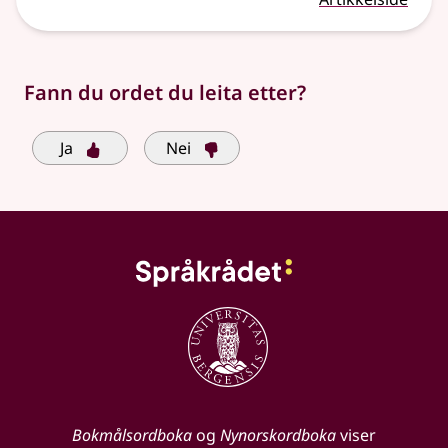
Fann du ordet du leita etter?
Ja
Nei
Bokmålsordboka
og
Nynorskordboka
viser