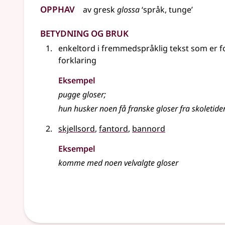
Opphav
av
gresk
glossa
‘språk, tunge’
Betydning og bruk
enkeltord i fremmedspråklig tekst som er fo
forklaring
Eksempel
pugge gloser
;
hun husker noen få franske gloser fra skoletide
skjellsord
,
fantord
,
bannord
Eksempel
komme med noen velvalgte
gloser