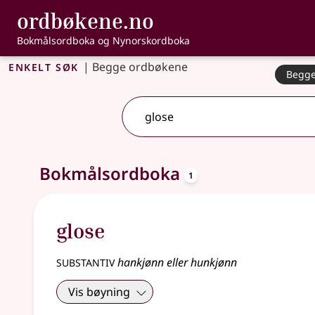
, Bokmålsordbo
ordbøkene.no
Gå til hovudinnhald
Tilgjenge
Bokmålsordboka og Nynorskordboka
Enkelt søk
|
Begge ordbøkene
Begge
3 treff
.
Ytterlegare søkjeforslag tilgjengelege
oppslagsord
Bokmålsordboka
1
glose
substantiv
hankjønn eller hunkjønn
Vis bøyning