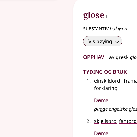
1
glose
I
substantiv
hokjønn
Vis bøying
Opphav
av
gresk
glo
Tyding og bruk
einskildord i fram
forklaring
Døme
pugge engelske glo
skjellsord
,
fantord
Døme