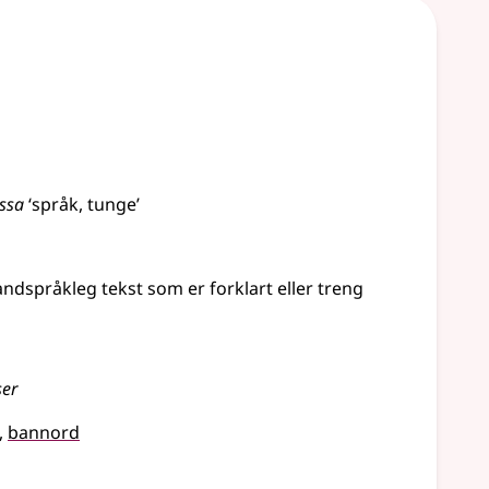
ssa
‘språk, tunge’
andspråkleg tekst som er forklart
eller
treng
ser
,
bannord