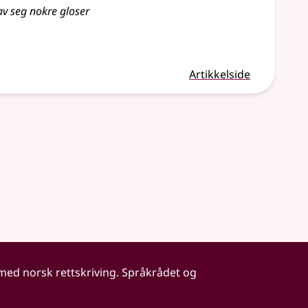
 av seg nokre gloser
Artikkelside
 med norsk rettskriving. Språkrådet og