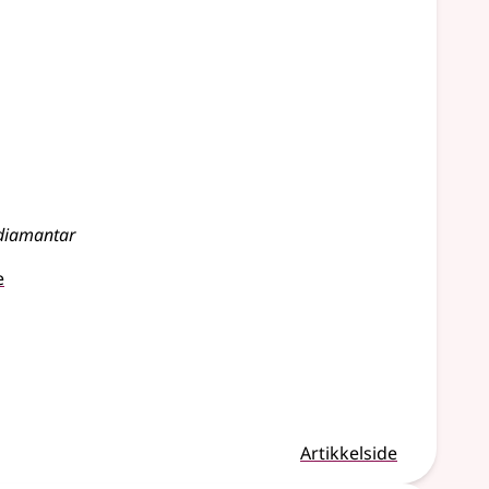
v diamantar
e
Artikkelside