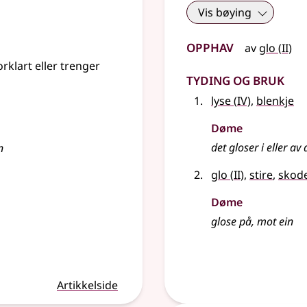
Vis bøying
Opphav
2
av
glo
(
II)
rklart eller trenger
Tyding og bruk
4
lyse
(
IV)
,
blenkje
Døme
det gloser i eller a
n
2
glo
(
II)
,
stire
,
skod
Døme
glose på, mot ein
Artikkelside