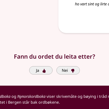
ho vart sint og lirte
Fann du ordet du leita etter?
Ja
Nei
rdboka
og
Nynorskordboka
viser skrivemåte og bøying i tråd
tet i Bergen står bak ordbøkene.