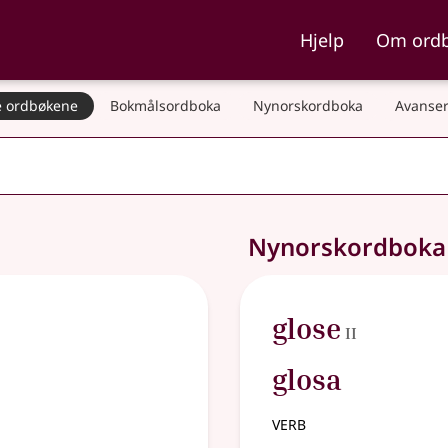
ka og Nynorskordboka
Hjelp
Om ord
 ordbøkene
Bokmålsordboka
Nynorskordboka
Avanser
Nynorskordbok
2
glose
II
glosa
verb