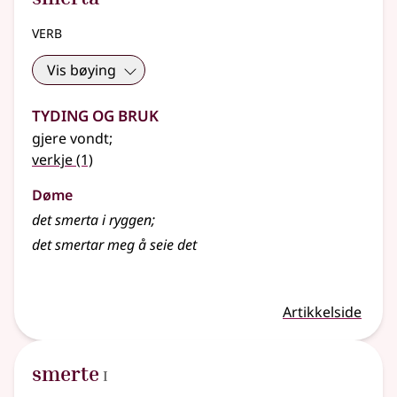
verb
Vis bøying
Tyding og bruk
gjere vondt
;
verkje
(1)
Døme
det smerta i ryggen
;
det smertar meg å seie det
Artikkelside
1
smerte
I