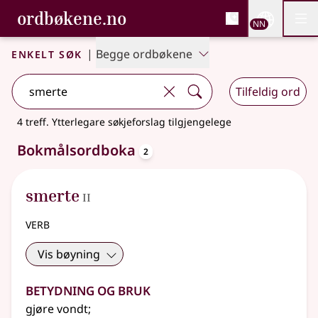
, Bokmålsordboka og N
ordbøkene.no
Nettsi
NN
Men
Gå til hovudinnhald
Tilgjenge
Bokmålsordboka og Nynorskordboka
Enkelt søk
|
Begge ordbøkene
Tilfeldig ord
4 treff
.
Ytterlegare søkjeforslag tilgjengelege
oppslagsord
Bokmålsordboka
2
2
smerte
II
verb
Vis bøyning
Betydning og bruk
gjøre vondt
;