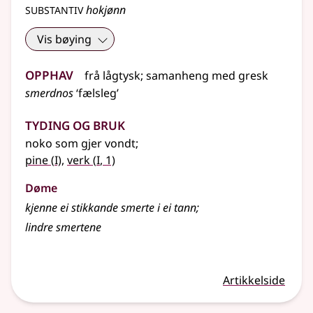
substantiv
hokjønn
Vis bøying
Opphav
frå
lågtysk
;
samanheng
med
gresk
smerdnos
‘fælsleg’
Tyding og bruk
noko som gjer vondt
;
1
1
pine
(
I)
,
verk
(
I
, 1)
Døme
kjenne ei stikkande smerte i ei tann
;
lindre smertene
Artikkelside