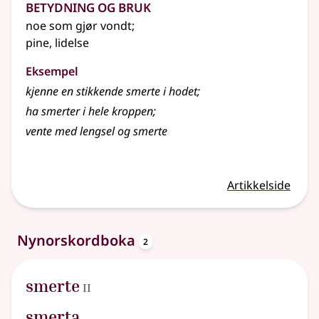
Betydning og bruk
noe som gjør vondt
;
pine, lidelse
Eksempel
kjenne en stikkende
smerte
i hodet
;
ha smerter i hele kroppen
;
vente med lengsel og
smerte
Artikkelside
oppslagsord
Nynorskordboka
2
2
smerte
II
smerta