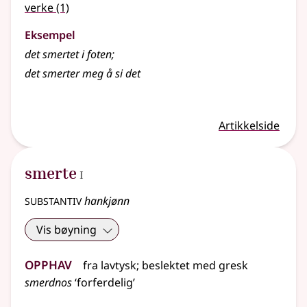
verke
(1)
Eksempel
det
smertet
i foten
;
det smerter meg å si det
Artikkelside
1
smerte
I
substantiv
hankjønn
Vis bøyning
Opphav
fra
lavtysk
;
beslektet
med
gresk
smerdnos
‘forferdelig’