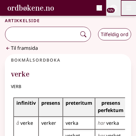
, Bokmålsordboka og N
ordbøkene.no
Nettsi
NN
Men
Gå til hovudinnhald
Tilgjenge
Bokmålsordboka og Nynorskordboka
Artikkelside
Tilfeldig ord
Til framsida
Bokmålsordboka
verke
verb
Bøyingstabell for dette verbet
infinitiv
presens
preteritum
presens
im
perfektum
å
verke
verker
verka
har
verka
ve
verket
har
verket