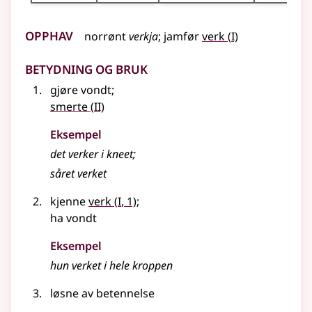
Opphav
1
norrønt
verkja
;
jamfør
verk
(
I)
Betydning og bruk
gjøre vondt
;
2
smerte
(
II)
Eksempel
det
verker
i kneet
;
såret
verket
1
kjenne
verk
(
I
, 1)
;
ha vondt
Eksempel
hun
verket
i hele kroppen
løsne av betennelse