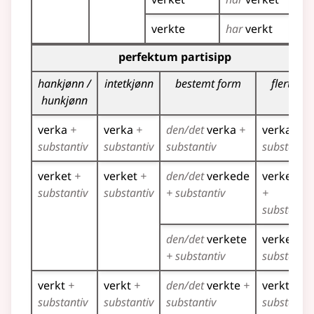
verkte
har
verkt
Bøyingstabell for dette verbet (partisippformer)
perfektum partisipp
hankjønn /
intetkjønn
bestemt form
flertall
hunkjønn
verka
+
verka
+
den/det
verka
+
verka
+
substantiv
substantiv
substantiv
substantiv
verket
+
verket
+
den/det
verkede
verkede
substantiv
substantiv
+ substantiv
+
substantiv
den/det
verkete
verkete
+
+ substantiv
substantiv
verkt
+
verkt
+
den/det
verkte
+
verkte
+
substantiv
substantiv
substantiv
substantiv