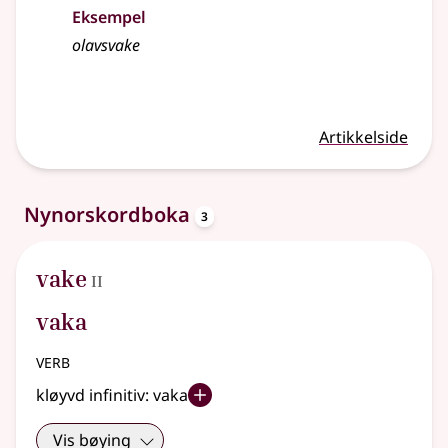
Eksempel
olavs
vake
Artikkelside
oppslagsord
Nynorskordboka
3
2
vake
II
vaka
verb
kløyvd infinitiv:
vaka
Vis bøying