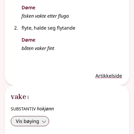
Døme
fisken vakte etter fluga
flyte, halde seg flytande
Døme
båten vaker fint
Artikkelside
1
vake
I
substantiv
hokjønn
Vis bøying