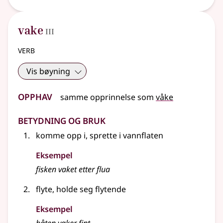
3
vake
III
verb
Vis bøyning
Opphav
samme opprinnelse som
våke
Betydning og bruk
komme opp i, sprette i vannflaten
Eksempel
fisken
vaket
etter flua
flyte, holde seg flytende
Eksempel