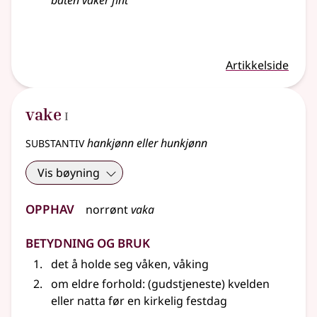
båten
vaker
fint
Artikkelside
1
vake
I
substantiv
hankjønn eller hunkjønn
Vis bøyning
Opphav
norrønt
vaka
Betydning og bruk
det å holde seg våken, våking
om
eldre
forhold
: (gudstjeneste) kvelden
eller
natta før en kirkelig festdag