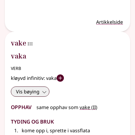
Artikkelside
3
vake
III
vaka
verb
kløyvd infinitiv:
vaka
Vis bøying
Opphav
2
same opphav som
vake
(
II)
Tyding og bruk
kome opp i, sprette i vassflata