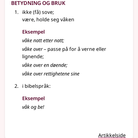
Betydning og bruk
ikke (få) sove
;
være, holde seg våken
Eksempel
våke
natt etter natt
;
våke
over
–
passe på for å verne
eller
lignende
;
våke
over en døende
;
våke
over rettighetene sine
i bibelspråk
:
Eksempel
våk og be!
Artikkelside