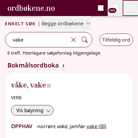
, Bokmålsordboka og N
ordbøkene.no
Nettsi
NN
Men
Gå til hovudinnhald
Tilgjenge
Bokmålsordboka og Nynorskordboka
Enkelt søk
|
Begge ordbøkene
Tilfeldig ord
6 treff
.
Ytterlegare søkjeforslag tilgjengelege
oppslagsord
Bokmålsordboka
3
2
våke
,
vake
II
verb
Vis bøyning
Opphav
3
norrønt
vaka
;
jamfør
vake
(
III)