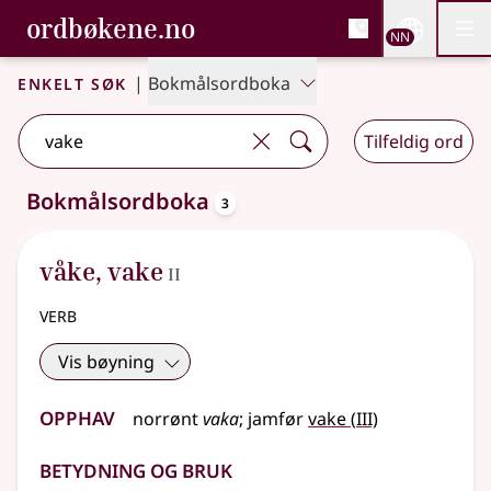
, Bokmålsordboka og N
ordbøkene.no
Nettsi
NN
Men
Gå til hovudinnhald
Tilgjenge
Bokmålsordboka og Nynorskordboka
Enkelt søk
|
Bokmålsordboka
Tilfeldig ord
oppslagsord
Bokmålsordboka
3
3 treff
.
Ytterlegare søkjeforslag tilgjengelege
2
våke
,
vake
II
verb
Vis bøyning
Opphav
3
norrønt
vaka
;
jamfør
vake
(
III)
Betydning og bruk