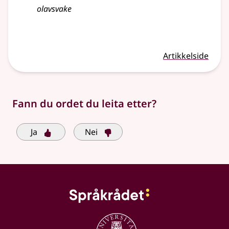
olavs
vake
Artikkelside
Fann du ordet du leita etter?
Ja
Nei