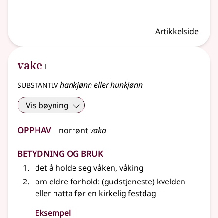
Artikkelside
1
vake
I
substantiv
hankjønn eller hunkjønn
Vis bøyning
Opphav
norrønt
vaka
Betydning og bruk
det å holde seg våken, våking
om
eldre
forhold
: (gudstjeneste) kvelden
eller
natta før en kirkelig festdag
Eksempel