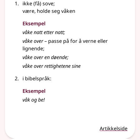
ikke (få) sove
;
være, holde seg våken
Eksempel
våke
natt etter natt
;
våke
over
–
passe på for å verne
eller
lignende
;
våke
over en døende
;
våke
over rettighetene sine
i bibelspråk
:
Eksempel
våk og be!
Artikkelside