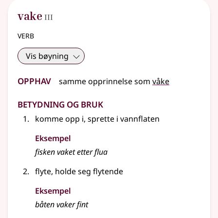
3
vake
III
verb
Vis bøyning
Opphav
samme opprinnelse som
våke
Betydning og bruk
komme opp i, sprette i vannflaten
Eksempel
fisken
vaket
etter flua
flyte, holde seg flytende
Eksempel
båten
vaker
fint