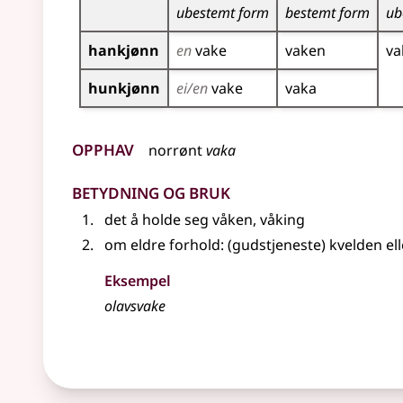
ubestemt form
bestemt form
ub
hankjønn
en
vake
vaken
va
hunkjønn
ei/en
vake
vaka
Opphav
norrønt
vaka
Betydning og bruk
det å holde seg våken, våking
om
eldre
forhold
: (gudstjeneste) kvelden
el
Eksempel
olavs
vake