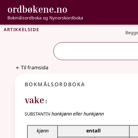
, Bokmålsordbo
ordbøkene.no
Gå til hovudinnhald
Tilgjenge
Bokmålsordboka og Nynorskordboka
Artikkelside
Begge
Til framsida
Bokmålsordboka
1
vake
I
substantiv
hankjønn eller hunkjønn
Bøyingstabell for dette substantivet
kjønn
entall