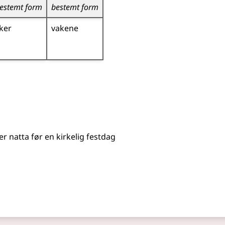
estemt form
bestemt form
ker
vakene
ler
natta før en kirkelig festdag