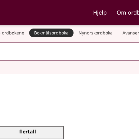
ka og Nynorskordboka
Hjelp
Om ord
 ordbøkene
Bokmålsordboka
Nynorskordboka
Avanser
flertall