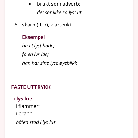
brukt som
adverb
:
det ser ikke så
lyst
ut
2
skarp
(
II
, 7)
, klartenkt
Eksempel
ha et
lyst
hode
;
få en
lys
idé
;
han har sine
lyse
øyeblikk
Faste uttrykk
i lys lue
i flammer
;
i brann
båten stod i lys lue