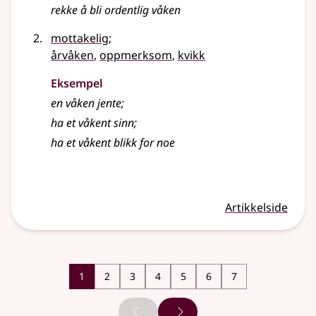
rekke å bli ordentlig
våken
mottakelig
;
årvåken
,
oppmerksom
,
kvikk
Eksempel
en
våken
jente
;
ha et
våkent
sinn
;
ha et
våkent
blikk for noe
Artikkelside
1
2
3
4
5
6
7