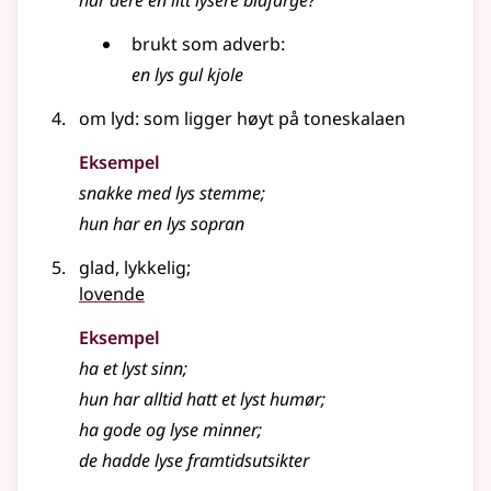
har dere en litt lysere blåfarge?
brukt som
adverb
:
en
lys
gul kjole
om lyd: som ligger høyt på toneskalaen
Eksempel
snakke med
lys
stemme
;
hun har en
lys
sopran
glad, lykkelig
;
lovende
Eksempel
ha et
lyst
sinn
;
hun har alltid hatt et
lyst
humør
;
ha gode og
lyse
minner
;
de hadde
lyse
framtidsutsikter