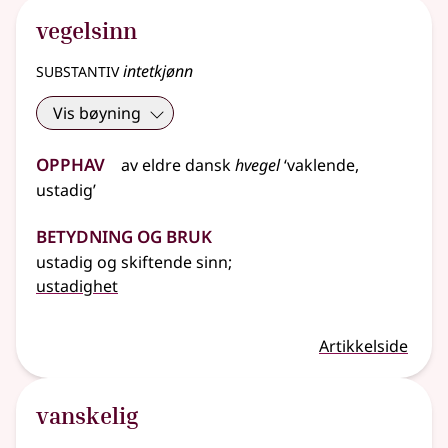
vegelsinn
substantiv
intetkjønn
Vis bøyning
Opphav
av
eldre
dansk
hvegel
‘vaklende,
ustadig’
Betydning og bruk
ustadig og skiftende sinn
;
ustadighet
Artikkelside
vanskelig