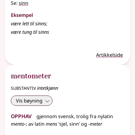
Se:
sinn
Eksempel
være lett til sinns
;
være tung til sinns
Artikkelside
mentometer
substantiv
intetkjønn
Vis bøyning
Opphav
gjennom
svensk
,
trolig
fra
nylatin
mento-
;
av
latin
mens
‘sjel, sinn’ og
-meter