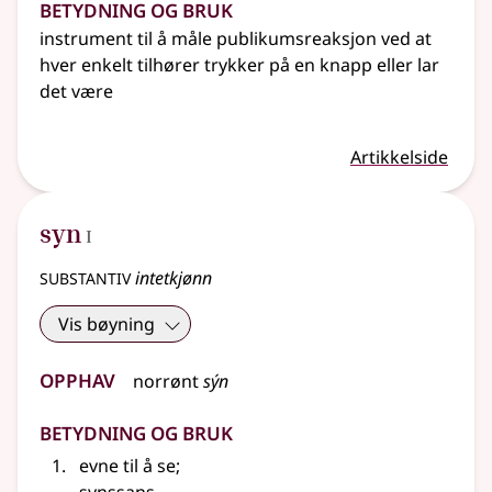
Betydning og bruk
instrument til å måle publikumsreaksjon ved at
hver enkelt tilhører trykker på en knapp
eller
lar
det være
Artikkelside
1
syn
I
substantiv
intetkjønn
Vis bøyning
Opphav
norrønt
sýn
Betydning og bruk
evne til å se
;