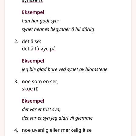
synssans
Eksempel
han har godt
syn
;
synet hennes begynner å bli dårlig
det å se
;
det å
få øye på
Eksempel
jeg ble glad bare ved
synet
av blomstene
noe som en ser
;
1
skue
(
I)
Eksempel
det var et trist
syn
;
det var et
syn
jeg aldri vil glemme
noe uvanlig eller merkelig å se