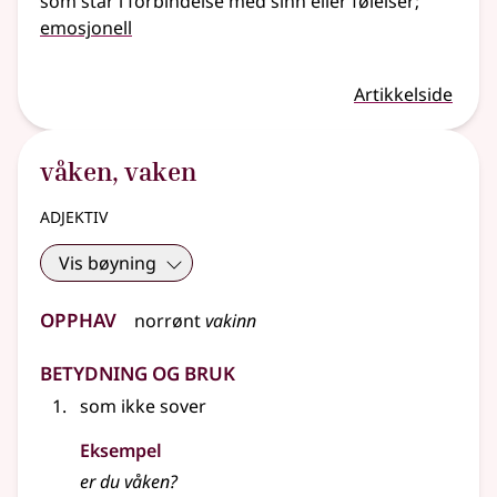
som står i forbindelse med sinn
eller
følelser
;
emosjonell
Artikkelside
våken
,
vaken
adjektiv
Vis bøyning
Opphav
norrønt
vakinn
Betydning og bruk
som ikke sover
Eksempel
er du
våken
?