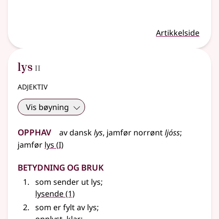
Artikkelside
2
lys
II
adjektiv
Vis bøyning
Opphav
av dansk
lys
,
jamfør
norrønt
ljóss
;
1
jamfør
lys
(
I)
Betydning og bruk
som sender ut lys
;
lysende
(1)
som er fylt av lys
;