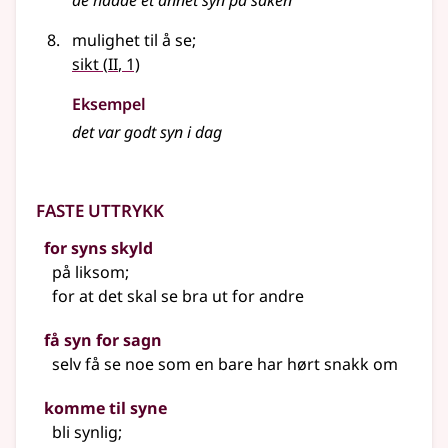
de hadde et annet
syn
på saken
mulighet til å se
;
2
sikt
(
II
, 1)
Eksempel
det var godt syn i dag
Faste uttrykk
for syns skyld
på liksom
;
for at det skal se bra ut for andre
få syn for sagn
selv få se noe som en bare har hørt snakk om
komme til syne
bli synlig
;