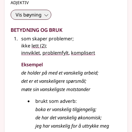
adjektiv
Vis bøyning
Betydning og bruk
som skaper problemer
;
ikke
lett
(2)
;
innviklet
,
problemfylt
,
komplisert
Eksempel
de holder på med et
vanskelig
arbeid
;
det er et vanskeligere spørsmål
;
møte sin vanskeligste motstander
brukt som
adverb
:
boka er
vanskelig
tilgjengelig
;
de har det
vanskelig
økonomisk
;
jeg har
vanskelig
for å uttrykke meg