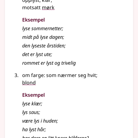
opplyst, klar
;
motsatt
mørk
Eksempel
lyse
sommernetter
;
midt på
lyse
dagen
;
den
lyseste
årstiden
;
det er
lyst
ute
;
rommet er
lyst
og trivelig
om farge: som nærmer seg hvit
;
blond
Eksempel
lyse
klær
;
lys
saus
;
være
lys
i huden
;
ha
lyst
hår
;