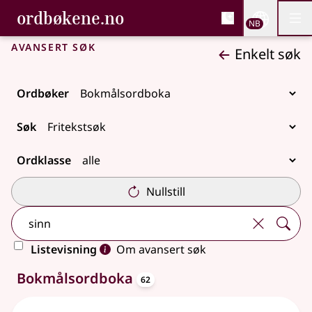
, Bokmålsordboka og N
ordbøkene.no
Nettsi
NB
Men
Gå til hovedinnhold
Tilgjengelighet
Bokmålsordboka og Nynorskordboka
Avansert søk
Enkelt søk
Ordbøker
Søk
Ordklasse
Nullstill
Listevisning
Om avansert søk
oppslagsord
62 treff
Bokmålsordboka
62