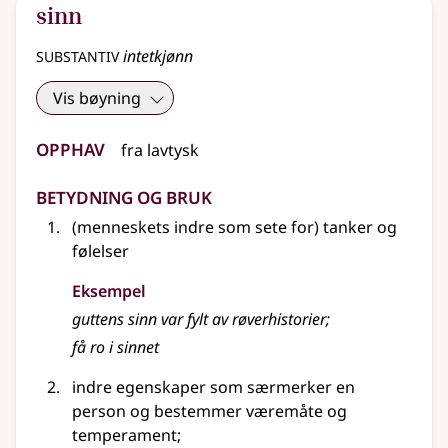
sinn
substantiv
intetkjønn
Vis bøyning
Opphav
fra
lavtysk
Betydning og bruk
(menneskets indre som sete for) tanker og
følelser
Eksempel
guttens
sinn
var fylt av røverhistorier
;
få ro i
sinnet
indre egenskaper som særmerker en
person og bestemmer væremåte og
temperament
;