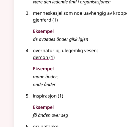
være den ledende
ånd
i organisasjonen
menneskesjel som noe uavhengig av kropp
gjenferd
(1)
Eksempel
de avdødes
ånder
gikk igjen
overnaturlig, ulegemlig vesen
;
demon
(1)
Eksempel
mane
ånder
;
onde
ånder
inspirasjon
(1)
Eksempel
få
ånden
over seg
grunntanke