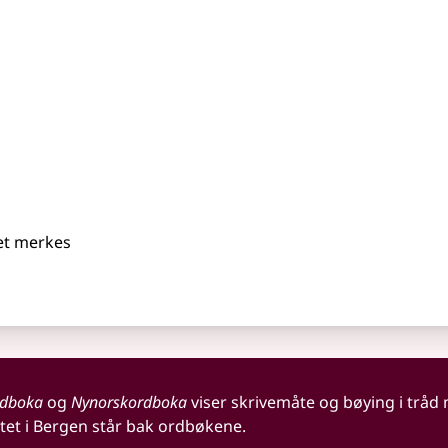
det merkes
rdboka
og
Nynorskordboka
viser skrivemåte og bøying i tråd
tet i Bergen står bak ordbøkene.