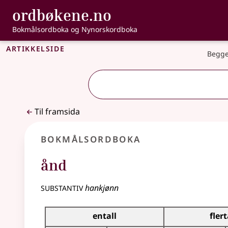
, Bokmålsordbo
ordbøkene.no
Gå til hovudinnhald
Tilgjenge
Bokmålsordboka og Nynorskordboka
Artikkelside
Begge
Til framsida
Bokmålsordboka
ånd
substantiv
hankjønn
Bøyingstabell for dette substantivet
entall
flert