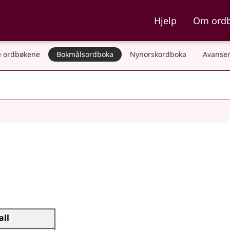
ka og Nynorskordboka
Hjelp
Om ord
 ordbøkene
Bokmålsordboka
Nynorskordboka
Avanser
all