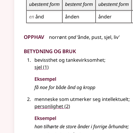
ubestemt form
bestemt form
ubestemt form
en
ånd
ånden
ånder
Opphav
norrønt
ǫnd
‘ånde, pust, sjel, liv’
Betydning og bruk
bevissthet og tankevirksomhet
;
sjel
(1)
Eksempel
få noe for både ånd og kropp
menneske som utmerker seg intellektuelt
;
personlighet
(2)
Eksempel
han tilhørte de store
ånder
i forrige århundre
;