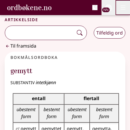
, Bokmålsordboka og N
ordbøkene.no
Nettsi
NN
Men
Gå til hovudinnhald
Tilgjenge
Bokmålsordboka og Nynorskordboka
Artikkelside
Tilfeldig ord
Til framsida
Bokmålsordboka
gemytt
substantiv
intetkjønn
Bøyingstabell for dette substantivet
entall
flertall
ubestemt
bestemt
ubestemt
bestemt
form
form
form
form
et
gemytt
gemyttet
gemytt
gemytta