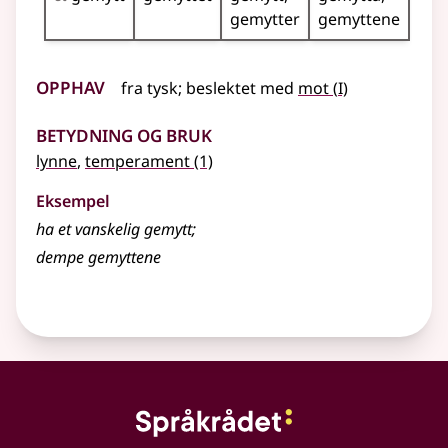
gemytter
gemyttene
Opphav
1
fra
tysk
;
beslektet
med
mot
(
I)
Betydning og bruk
lynne
,
temperament
(1)
Eksempel
ha et vanskelig
gemytt
;
dempe
gemyttene