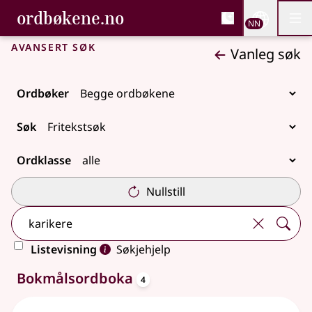
, Bokmålsordboka og N
ordbøkene.no
Nettsi
NN
Men
Gå til hovudinnhald
Tilgjenge
Bokmålsordboka og Nynorskordboka
Avansert søk
Vanleg søk
Ordbøker
Søk
Ordklasse
Nullstill
Listevisning
Søkjehjelp
oppslagsord
8 treff
Bokmålsordboka
4