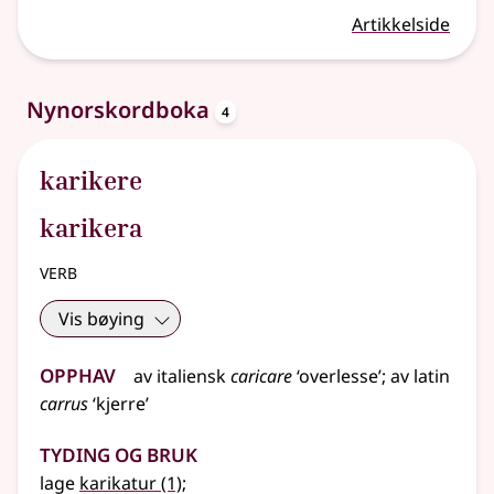
Artikkelside
oppslagsord
Nynorskordboka
4
karikere
karikera
verb
Vis bøying
Opphav
av
italiensk
caricare
‘overlesse’
;
av
latin
carrus
‘kjerre’
Tyding og bruk
lage
karikatur
(1)
;