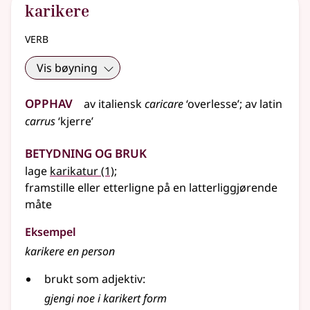
karikere
verb
Vis bøyning
Opphav
av
italiensk
caricare
‘overlesse’
;
av
latin
carrus
‘kjerre’
Betydning og bruk
lage
karikatur
(1)
;
framstille eller etterligne på en latterliggjørende
måte
Eksempel
karikere
en person
brukt som adjektiv:
gjengi noe i karikert form