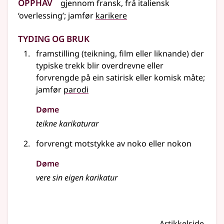
Opphav
gjennom
fransk
,
frå
italiensk
‘overlessing’
;
jamfør
karikere
Tyding og bruk
framstilling (teikning, film eller liknande) der
typiske trekk blir overdrevne eller
forvrengde på ein satirisk eller komisk måte
;
jamfør
parodi
Døme
teikne karikaturar
forvrengt motstykke av noko eller nokon
Døme
vere sin eigen karikatur
Artikkelside