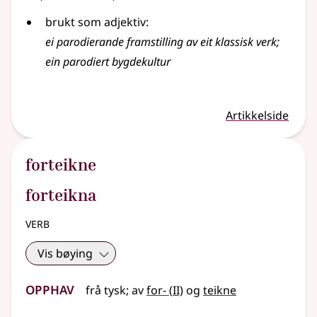
brukt som adjektiv:
ei parodierande framstilling av eit klassisk verk
;
ein parodiert bygdekultur
Artikkelside
forteikne
forteikna
verb
Vis bøying
Opphav
2
frå
tysk
;
av
for-
(
II)
og
teikne