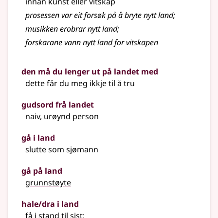
innan kunst eller vitskap
prosessen var eit forsøk på å bryte nytt land
;
musikken erobrar nytt land
;
forskarane vann nytt land for vitskapen
den må du lenger ut på landet med
dette får du meg ikkje til å tru
gudsord frå landet
naiv, urøynd person
gå i land
slutte som sjømann
gå på land
grunnstøyte
hale/dra i land
få i stand til sist
;