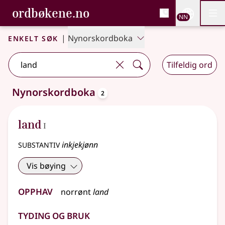
, Bokmålsordboka og N
ordbøkene.no
Nettsi
NN
Men
Gå til hovudinnhald
Tilgjenge
Bokmålsordboka og Nynorskordboka
Enkelt søk
|
Nynorskordboka
Tilfeldig ord
oppslagsord
Nynorskordboka
2
2 treff
.
Ytterlegare søkjeforslag tilgjengelege
1
land
I
substantiv
inkjekjønn
Vis bøying
Opphav
norrønt
land
Tyding og bruk