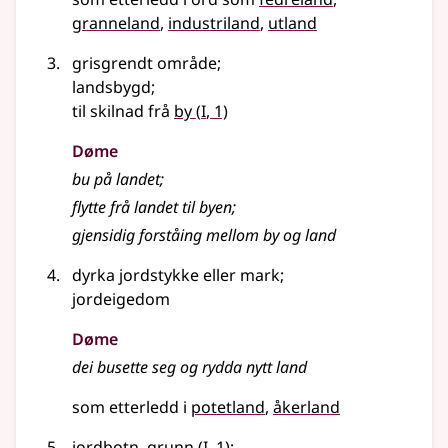
granneland
industriland
utland
grisgrendt område
;
landsbygd
;
1
til skilnad frå
by
(
I
, 1)
Døme
bu på landet
;
flytte frå landet til byen
;
gjensidig forståing mellom by og land
dyrka jordstykke eller mark
;
jordeigedom
Døme
dei busette seg og rydda nytt land
som etterledd i
potetland
åkerland
1
jordbotn,
grunn
(
I
, 1)
;