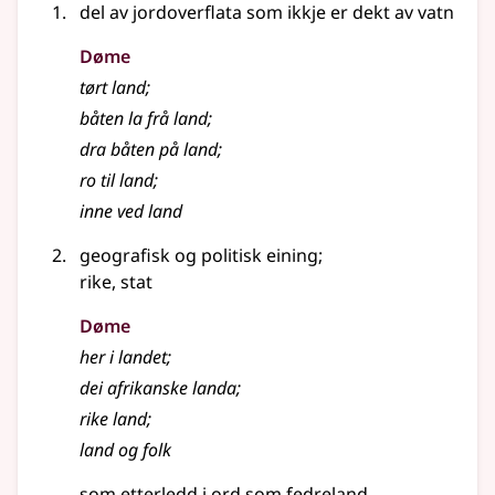
del av jordoverflata som ikkje er dekt av vatn
Døme
tørt land
;
båten la frå land
;
dra båten på land
;
ro til land
;
inne ved land
geografisk og politisk eining
;
rike, stat
Døme
her i landet
;
dei afrikanske landa
;
rike land
;
land og folk
som etterledd i ord som
fedreland