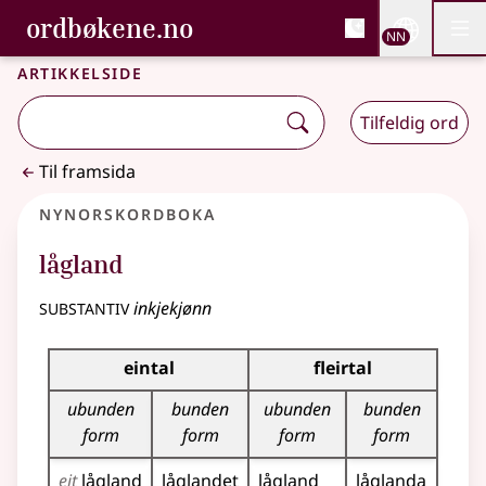
, Bokmålsordboka og N
ordbøkene.no
Nettsi
NN
Men
Gå til hovudinnhald
Tilgjenge
Bokmålsordboka og Nynorskordboka
Artikkelside
Tilfeldig ord
Til framsida
Nynorskordboka
lågland
substantiv
inkjekjønn
Bøyningstabell for dette substantivet
eintal
fleirtal
ubunden
bunden
ubunden
bunden
form
form
form
form
eit
lågland
låglandet
lågland
låglanda