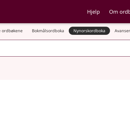
ka og Nynorskordboka
Hjelp
Om ord
 ordbøkene
Bokmålsordboka
Nynorskordboka
Avanser