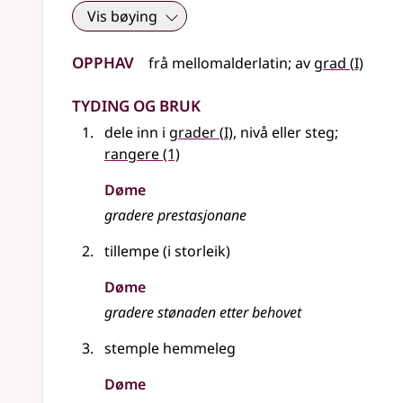
Vis bøying
Opphav
1
frå
mellomalderlatin
;
av
grad
(
I)
Tyding og bruk
1
dele inn i
grader
(
I)
, nivå
eller
steg
;
rangere
(1)
Døme
gradere prestasjonane
tillempe (i storleik)
Døme
gradere stønaden etter behovet
stemple hemmeleg
Døme