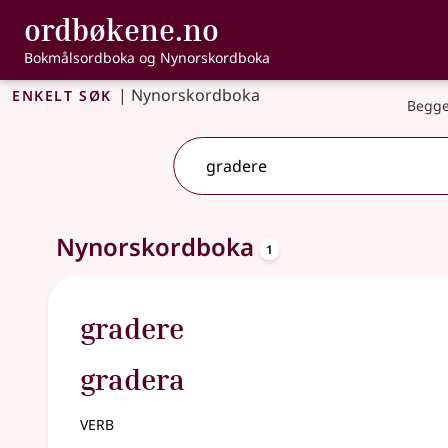
, Bokmålsordbo
ordbøkene.no
Gå til hovudinnhald
Tilgjenge
Bokmålsordboka og Nynorskordboka
Enkelt søk
|
Nynorskordboka
Begge
oppslagsord
Eitt treff
Nynorskordboka
.
Ytterlegare søkjeforslag tilgjengelege
1
gradere
gradera
verb