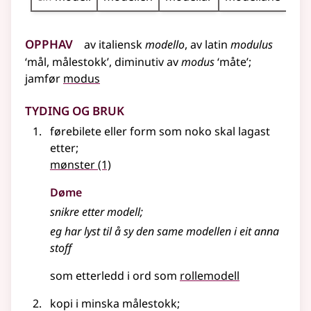
Opphav
av
italiensk
modello
,
av
latin
modulus
‘mål, målestokk’, diminutiv av
modus
‘måte’
;
jamfør
modus
Tyding og bruk
førebilete eller form som noko skal lagast
etter
;
mønster
(1)
Døme
snikre etter modell
;
eg har lyst til å sy den same modellen i eit anna
stoff
som etterledd i ord som
rollemodell
kopi i minska målestokk
;