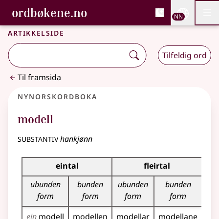
, Bokmålsordboka og N
ordbøkene.no
Nettsi
NN
Men
Gå til hovudinnhald
Tilgjenge
Bokmålsordboka og Nynorskordboka
Artikkelside
Tilfeldig ord
Til framsida
Nynorskordboka
modell
substantiv
hankjønn
Bøyningstabell for dette substantivet
eintal
fleirtal
ubunden
bunden
ubunden
bunden
form
form
form
form
ein
modell
modellen
modellar
modellane