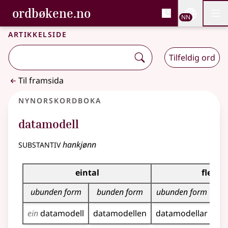
, Bokmålsordboka og N
ordbøkene.no
Nettsi
NN
Men
Gå til hovudinnhald
Tilgjenge
Bokmålsordboka og Nynorskordboka
Artikkelside
Tilfeldig ord
Til framsida
Nynorskordboka
datamodell
substantiv
hankjønn
Bøyningstabell for dette substantivet
eintal
fleirta
ubunden form
bunden form
ubunden form
b
ein
datamodell
datamodellen
datamodellar
da