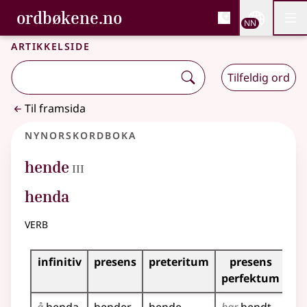
, Bokmålsordboka og N
ordbøkene.no
Nettsi
NN
Men
Gå til hovudinnhald
Tilgjenge
Bokmålsordboka og Nynorskordboka
Artikkelside
Tilfeldig ord
Til framsida
Nynorskordboka
3
hende
III
henda
verb
Bøyningstabell for dette verbet
infinitiv
presens
preteritum
presens
im
perfektum