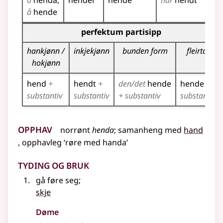
å
henda
hender
hende
har
hendt
he
å
hende
Bøyningstabell for dette verbet (partisippformer)
perfektum partisipp
hankjønn /
inkjekjønn
bunden form
fleirtal
hokjønn
hend
+
hendt
+
den/det
hende
hende
+
substantiv
substantiv
+ substantiv
substantiv
Opphav
norrønt
henda
;
samanheng
med
hand
,
opphavleg
‘røre med handa’
Tyding og bruk
gå føre seg
;
skje
Døme