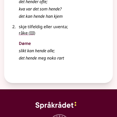
det hender ofte
;
kva var det som hende?
det kan hende han kjem
skje tilfeldig eller uventa
;
3
råke
(
III)
Døme
slikt kan hende alle
;
det hende meg noko rart