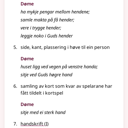
Døme
ha mykje pengar mellom hendene
;
samle makta på få hender
;
vere i trygge hender
;
leggje noko i Guds hender
side, kant, plassering i høve til ein person
Døme
huset ligg ved vegen på venstre handa
;
sitje ved Guds høgre hand
samling av kort som kvar av spelarane har
fått tildelt i kortspel
Døme
sitje med ei sterk hand
1
handskrift
(
I)