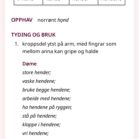
Opphav
norrønt
hǫnd
Tyding og bruk
kroppsdel ytst på arm, med fingrar som
mellom anna kan gripe og halde
Døme
store hender
;
vaske hendene
;
bruke begge hendene
;
arbeide med hendene
;
ha hendene på ryggen
;
stå på hendene
;
klappe i hendene
;
vri hendene
;