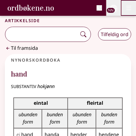
, Bokmålsordboka og N
ordbøkene.no
Nettsi
NN
Men
Gå til hovudinnhald
Tilgjenge
Bokmålsordboka og Nynorskordboka
Artikkelside
Tilfeldig ord
Til framsida
Nynorskordboka
hand
substantiv
hokjønn
Bøyningstabell for dette substantivet
eintal
fleirtal
ubunden
bunden
ubunden
bunden
form
form
form
form
ei
hand
handa
hender
hendene