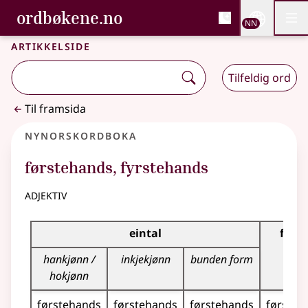
, Bokmålsordboka og N
ordbøkene.no
Nettsi
NN
Men
Gå til hovudinnhald
Tilgjenge
Bokmålsordboka og Nynorskordboka
Artikkelside
Tilfeldig ord
Til framsida
Nynorskordboka
førstehands
,
fyrstehands
adjektiv
Bøyningstabell for dette adjektivet
eintal
fleirt
hankjønn /
inkjekjønn
bunden form
hokjønn
førstehands
førstehands
førstehands
førsteh