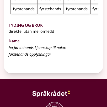
fyrstehands
fyrstehands
fyrstehands
fyrsteh
Tyding og bruk
direkte, utan mellomledd
Døme
ha
førstehands
kjennskap til noko
;
førstehands
opplysningar