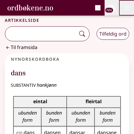
, Bokmålsordboka og N
ordbøkene.no
Nettsi
NN
Men
Gå til hovudinnhald
Tilgjenge
Bokmålsordboka og Nynorskordboka
Artikkelside
Tilfeldig ord
Til framsida
Nynorskordboka
dans
substantiv
hankjønn
Bøyningstabell for dette substantivet
eintal
fleirtal
ubunden
bunden
ubunden
bunden
form
form
form
form
ein
dans
dansen
dansar
dansane