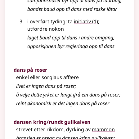
samfunnshuset byr opp til dans på laurdag
;
bandet baud opp til dans med raske låtar
i overført tyding: ta
initiativ
(1)
;
utfordre nokon
laget baud opp til dans i andre omgang
;
opposisjonen byr regjeringa opp til dans
dans på roser
enkel eller sorglaus affære
livet er ingen dans på roser
;
å velje dette yrket er langt ifrå ein dans på roser
;
reint økonomisk er det ingen dans på roser
dansen kring/rundt gullkalven
strevet etter rikdom, dyrking av
mammon
bransjen er prega av dansen kring gullkalven
;