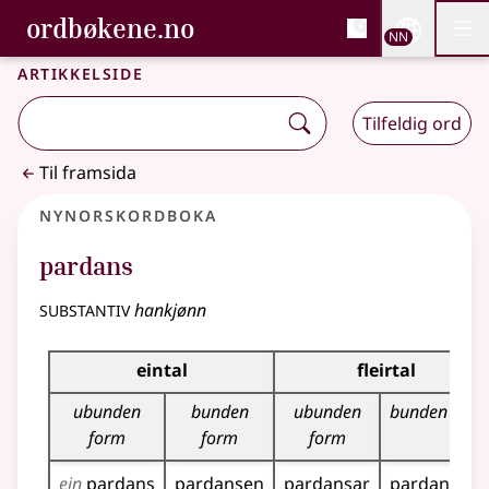
, Bokmålsordboka og N
ordbøkene.no
Nettsi
NN
Men
Gå til hovudinnhald
Tilgjenge
Bokmålsordboka og Nynorskordboka
Artikkelside
Tilfeldig ord
Til framsida
Nynorskordboka
pardans
substantiv
hankjønn
Bøyningstabell for dette substantivet
eintal
fleirtal
ubunden
bunden
ubunden
bunden form
form
form
form
ein
pardans
pardansen
pardansar
pardansane