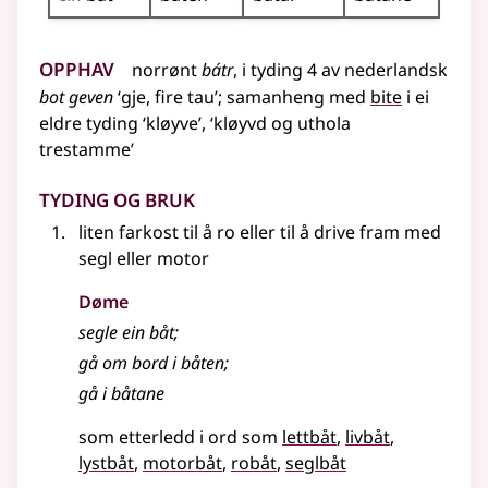
Opphav
norrønt
bátr
,
i
tyding
4 av
nederlandsk
bot geven
‘gje, fire tau’
;
samanheng
med
bite
i ei
eldre
tyding
‘kløyve’, ‘kløyvd og uthola
trestamme’
Tyding og bruk
liten farkost til å ro
eller
til å drive fram med
segl
eller
motor
Døme
segle ein båt
;
gå om bord i båten
;
gå i båtane
som etterledd i ord som
lettbåt
livbåt
lystbåt
motorbåt
robåt
seglbåt