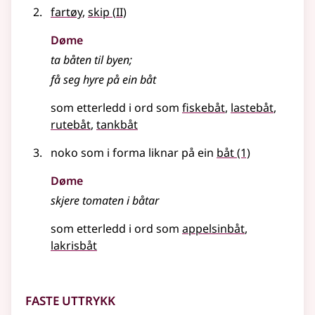
2
fartøy
,
skip
(
II)
Døme
ta båten til byen
;
få seg hyre på ein båt
som etterledd i ord som
fiskebåt
lastebåt
rutebåt
tankbåt
noko som i forma liknar på ein
båt
(1)
Døme
skjere tomaten i båtar
som etterledd i ord som
appelsinbåt
lakrisbåt
Faste uttrykk