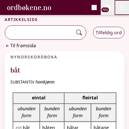
, Bokmålsordboka og N
ordbøkene.no
Nettsi
NN
Men
Gå til hovudinnhald
Tilgjenge
Bokmålsordboka og Nynorskordboka
Artikkelside
Tilfeldig ord
Til framsida
Nynorskordboka
båt
substantiv
hankjønn
Bøyningstabell for dette substantivet
eintal
fleirtal
ubunden
bunden
ubunden
bunden
form
form
form
form
ein
båt
båten
båtar
båtane