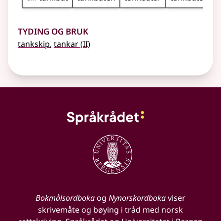
Tyding og bruk
2
tankskip
,
tankar
(
II)
Bokmålsordboka
og
Nynorskordboka
viser
skrivemåte og bøying i tråd med norsk