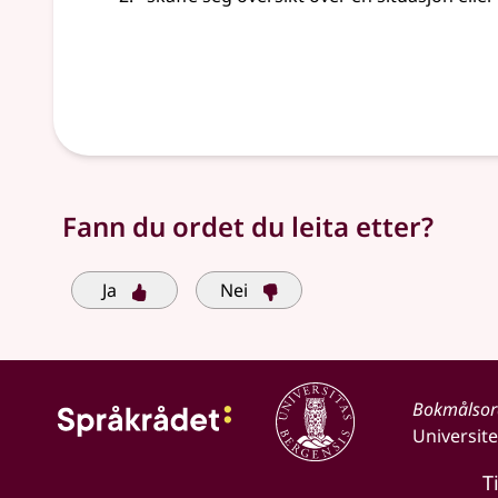
Fann du ordet du leita etter?
Ja
Nei
Bokmålso
Universite
T