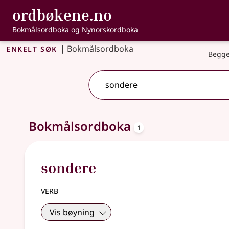
, Bokmålsordbo
ordbøkene.no
Gå til hovudinnhald
Tilgjenge
Bokmålsordboka og Nynorskordboka
Enkelt søk
|
Bokmålsordboka
Begge
oppslagsord
Eitt treff
Bokmålsordboka
.
Ytterlegare søkjeforslag tilgjengelege
1
sondere
verb
Vis bøyning