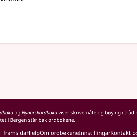
rdboka
og
Nynorskordboka
viser skrivemåte og bøying i tråd
tet i Bergen står bak ordbøkene.
il framsida
Hjelp
Om ordbøkene
Innstillingar
Kontakt o