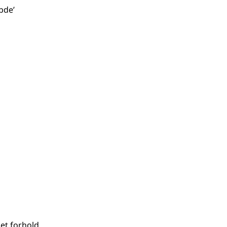
bde’
 et forhold