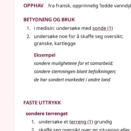
Opphav
fra
fransk
,
opprinnelig
‘lodde vanndy
Betydning og bruk
i
medisin
: undersøke med
sonde
(1)
undersøke noe for å skaffe seg oversikt
;
granske, kartlegge
Eksempel
sondere mulighetene for et samarbeid
;
sondere
stemningen blant befolkningen
;
de har sondert markedet i andre land
Faste uttrykk
sondere terrenget
undersøke et
terreng
(1)
grundig
skaffe seg oversikt over en situasjon eller