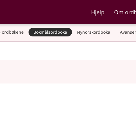
ka og Nynorskordboka
Hjelp
Om ord
 ordbøkene
Bokmålsordboka
Nynorskordboka
Avanser