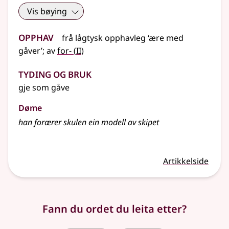
Vis bøying
Opphav
frå
lågtysk
opphavleg
‘ære med
2
gåver’
;
av
for-
(
II)
Tyding og bruk
gje som gåve
Døme
han forærer skulen ein modell av skipet
Artikkelside
Fann du ordet du leita etter?