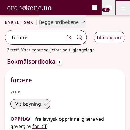
, Bokmålsordboka og N
ordbøkene.no
Nettsi
NN
Men
Gå til hovudinnhald
Tilgjenge
Bokmålsordboka og Nynorskordboka
Enkelt søk
|
Begge ordbøkene
Tilfeldig ord
2 treff
.
Ytterlegare søkjeforslag tilgjengelege
oppslagsord
Bokmålsordboka
1
forære
verb
Vis bøyning
Opphav
fra
lavtysk
opprinnelig ‘ære ved
2
gaver’
;
av
for-
(
II)